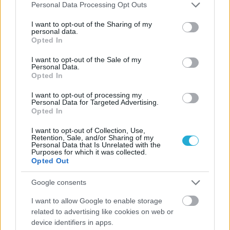
Ουρμπίνο
Please note that this website/app uses one or more Google
Personal Data Processing Opt Outs
services and may gather and store information including but
not limited to your visit or usage behaviour. You may click to
I want to opt-out of the Sharing of my
personal data.
05/08/2026
grant or deny consent to Google and its third-party tags to
Opted In
Προς στρατηγική συνεργασία ΠΑΣΑΠΠ και
use your data for below specified purposes in below Google
Πανεπιστημίου Πατρών
consent section.
I want to opt-out of the Sale of my
Personal Data.
Opted In
05/08/2026
Πρώτο δυνατό τεστ της Εθνικής Γυναικών επί ιταλικού
I want to opt-out of processing my
Personal Data for Targeted Advertising.
εδάφους με Σουηδία
Opted In
I want to opt-out of Collection, Use,
05/08/2026
Retention, Sale, and/or Sharing of my
Personal Data that Is Unrelated with the
Η Καλαπόδα, «μία φίλη απ’ τα παλιά», ορθώνει το
Purposes for which it was collected.
ανάστημά της ξανά στη Σαντορίνη
Opted Out
Google consents
I want to allow Google to enable storage
related to advertising like cookies on web or
ΓΝΩΜΕΣ
device identifiers in apps.