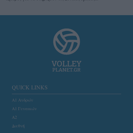
QUICK LINKS
Α1 Ανδρών
Α1 Γυναικών
A2
Διεθνή