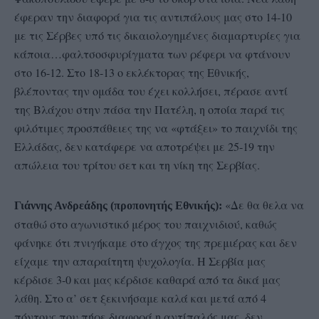
έφεραν την διαφορά για τις αντιπάλους μας στο 14-10
με τις Σέρβες υπό τις δικαιολογημένες διαμαρτυρίες για
κάποια…φαλτσοσφυρίγματα των ρέφερι να φτάνουν
στο 16-12. Στο 18-13 ο εκλέκτορας της Εθνικής,
βλέποντας την ομάδα του έχει κολλήσει, πέρασε αντί
της Βλάχου στην πάσα την Πατέλη, η οποία παρά τις
φιλότιμες προσπάθειες της να «φτάξει» το παιχνίδι της
Ελλάδας, δεν κατάφερε να αποτρέψει με 25-19 την
απώλεια του τρίτου σετ και τη νίκη της Σερβίας.
«Δε θα θελα να
Γιάννης Ανδρεάδης (προπονητής Εθνικής):
σταθώ στο αγωνιστικό μέρος του παιχνιδιού, καθώς
φάνηκε ότι πνιγήκαμε στο άγχος της πρεμιέρας και δεν
είχαμε την απαραίτητη ψυχολογία. Η Σερβία μας
κέρδισε 3-0 και μας κέρδισε καθαρά από τα δικά μας
λάθη. Στο α’ σετ ξεκινήσαμε καλά και μετά από 4
πόντους που πήρε διαφορά η αντίπαλός μας, δεν