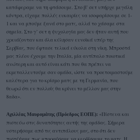
κατάφεραμε να τη φτάσουμε. Στο β’ σετ υπήρχε μεγάλη
κόντρα, είχαμε πολλές ευκαιρίες να ισοφαρίσουμε σε 1-
1 και να μπούμε ξανά στο ματς, αλλά το χάσαμε στα
σημεία. Στο γ’ σετ η ψυχολογία μας δεν ήταν αυτή που
χρειάζονταν και όλα κύλησαν ευνοϊκά υπέρ της
Σερβίας, που έφτασε τελικά εύκολα στη νίκη. Μπροστά
μας πλέον έχουμε την Ιταλία, μία αντίπαλο ποιοτικά
ανώτερη και αυτό είναι κάτι που θα πρέπει να
εκμεταλλευτούμε σαν ομάδα, ώστε να προετοιμαστούμε
καλύτερα για το κρίσμο ματς με τη Γερμανία, που
θεωρώ ότι εν πολλοίς θα κρίνει το μέλλον μας στην
8αδα».
«Πίστευα και
Αχιλλέας Μαυρομάτης (Πρόεδρος ΕΟΠΕ):
πιστεύω στις δυνατότητες αυτής της ομάδας. Σήμερα
υστερήσαμε από τις αντιπάλους μας, στο ότι δεν
πιστέψαμε πως μπορούσαμε να κερδίσουμε το ματς. Η