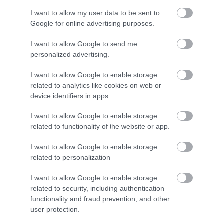
I want to allow my user data to be sent to
Google for online advertising purposes.
ΠΕΝΥ ΡΟΝΤΟΓΙΑΝΝΗ
11/03/2026
I want to allow Google to send me
Από την Περούτζια του 2000
personalized advertising.
στο σήμερα: Tο τρίτο
ευρωπαϊκό ραντεβού του
I want to allow Google to enable storage
Παναθηναϊκού με την
related to analytics like cookies on web or
ιστορία
device identifiers in apps.
I want to allow Google to enable storage
related to functionality of the website or app.
ΗΛΙΑΣ ΠΑΠΑΪΩΑΝΝΟΥ
08/03/2026
I want to allow Google to enable storage
Αναγνώριση και σεβασμός
related to personalization.
οι σημαντικότερες νίκες του
Α.Ο. Θήρας
I want to allow Google to enable storage
related to security, including authentication
functionality and fraud prevention, and other
user protection.