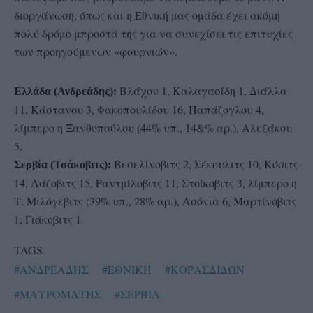
διοργάνωση, όπως και η Εθνική μας ομάδα έχει ακόμη
πολύ δρόμο μπροστά της για να συνεχίσει τις επιτυχίες
των προηγούμενων «φουρνιών».
Βλάχου 1, Καλαγασίδη 1, Διάλλα
Ελλάδα (Ανδρεάδης):
11, Κάστανου 3, Φακοπουλίδου 16, Παπάζογλου 4,
λίμπερο η Ξανθοπούλου (44% υπ., 14&% αρ.), Αλεξάκου
5,
Βεσελίνοβιτς 2, Σέκουλιτς 10, Κόσιτς
Σερβία (Τσάκοβιτς):
14, Λάζοβιτς 15, Ραντμίλοβιτς 11, Στοίκοβιτς 3, λίμπερο η
Τ. Μιλόγεβιτς (39% υπ., 28% αρ.), Ασόνια 6, Μαρτίνοβιτς
1, Γιάκοβιτς 1
TAGS
#ΑΝΔΡΕΑΔΗΣ
#ΕΘΝΙΚΗ
#ΚΟΡΑΣΔΙΔΩΝ
#ΜΑΥΡΟΜΑΤΗΣ
#ΣΕΡΒΙΑ