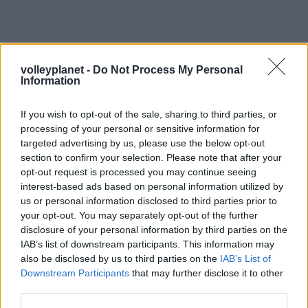
volleyplanet -
Do Not Process My Personal
Information
ΡΟΗ ΕΙΔΗΣΕΩΝ
If you wish to opt-out of the sale, sharing to third parties, or
processing of your personal or sensitive information for
targeted advertising by us, please use the below opt-out
06/08/2026
section to confirm your selection. Please note that after your
Η FIVB σχεδιάζει να διοργανώσει το Παγκόσμιο
opt-out request is processed you may continue seeing
Πρωτάθλημα τον Δεκέμβριο – Αντιδρούν οι σύλλογοι
interest-based ads based on personal information utilized by
us or personal information disclosed to third parties prior to
06/08/2026
your opt-out. You may separately opt-out of the further
Έτοιμη για… υψηλές πτήσεις η Μπενφίκα του Ψάρρα
disclosure of your personal information by third parties on the
με τον «Ιπτάμενο Ολλανδό» Βίλτενμπουργκ
IAB’s list of downstream participants. This information may
also be disclosed by us to third parties on the
IAB’s List of
Downstream Participants
that may further disclose it to other
05/08/2026
third parties.
Ισόπαλο το πρωτο φιλικό τεστ της Εθνικής στο