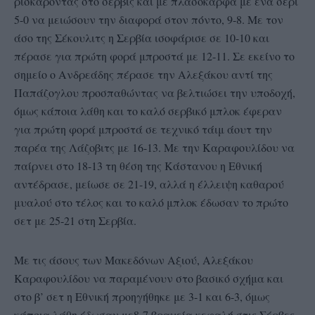
ρισκάροντας στο σερβίς και με πλασόκαρφα με ένα σερί
5-0 να μειώσουν την διαφορά στον πόντο, 9-8. Με τον
άσο της Σέκουλιτς η Σερβία ισοφάρισε σε 10-10 και
πέρασε για πρώτη φορά μπροστά με 12-11. Σε εκείνο το
σημείο ο Ανδρεάδης πέρασε την Αλεξάκου αντί της
Παπάζογλου προσπαθώντας να βελτιώσει την υποδοχή,
όμως κάποια λάθη και το καλό σερβικό μπλοκ έφεραν
για πρώτη φορά μπροστά σε τεχνικό τάιμ άουτ την
παρέα της Λάζοβιτς με 16-13. Με την Καραφουλίδου να
παίρνει στο 18-13 τη θέση της Κάστανου η Εθνική
αντέδρασε, μείωσε σε 21-19, αλλά η έλλειψη καθαρού
μυαλού στο τέλος και το καλό μπλοκ έδωσαν το πρώτο
σετ με 25-21 στη Σερβία.
Με τις άσους των Μακεδόνων Αξιού, Αλεξάκου
Καραφουλίδου να παραμένουν στο βασικό σχήμα και
στο β’ σετ η Εθνική προηγήθηκε με 3-1 και 6-3, όμως
κάποια λάθη έδωσαν με8-7 βραχεία κεφαλή στις Σέρβες.