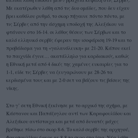
Με εκατέρωθεν λάθη από τις δυο ομάδες, που δεν είχαν
βρει καθόλου ρυθμό, το σκορ πήγαινε πόντο πόντο, με
τις Σέρβες από την άσχημη υποδοχή της Αλεξάκου να
φτάνουν στο 16-14. οι λάθος θέσεις των Σέρβων και το
καλό ελληνικό σερβίς έφεραν την ισοφάριση 19-19 και το
προβάδισμα για τη «γαλανόλευκη» με 21-20. Κάπου εκεί
το παιχνίδι έγινε… ακατάλληλο για καρδιακούς, καθώς
η Εθνική μετά από 4 δικές της χαμένες ευκαιρίες για το
1-1, είδε τις Σέρβες να ζευγαρώνουν με 28-26 τα
κερδισμένα τους και με 2-0 σετ να βάζουν τις βάσεις της
νίκης.
Στο γ’ σετη Εθνική ξεκίνησε με το αρχικό της σχήμα, με
Κάστανου και Παπάζογλου αντί των Καραφουλίδου και
Αλεξάκου αντίστοιχα και μετά από δυνατές μάχες
βρέθηκε πίσω στο σκορ 8-6. Το καλό σερβίς της αρχηγού,
Φακοπουλίδου έφερε με 8-8 το σκορ στα ίσια. Νέα λάθη