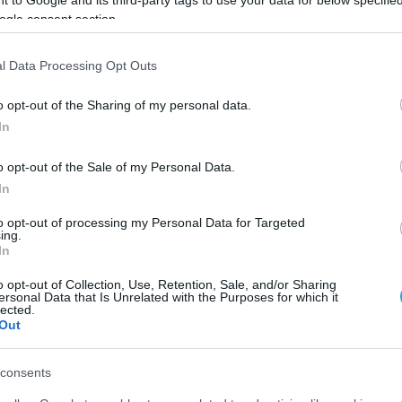
 to Google and its third-party tags to use your data for below specifi
λαμβάνονται τα χρήματα που επενδύθηκαν στην
ogle consent section.
ά του Čukaru Πέκι.
l Data Processing Opt Outs
ιτσιών της Σερβίας
o opt-out of the Sharing of my personal data.
In
το απόγευμα της Κυριακής βρίσκονται στο Βελιγράδι,
έφερε την σερβική αποστολή, στο αεροδρόμιο του
o opt-out of the Sale of my Personal Data.
In
 και τα συγχαρητήρια από πολλούς συμπατριώτες τους
to opt-out of processing my Personal Data for Targeted
ing.
ησαν στο ξενοδοχείο Μ, όπου τους υποδέχθηκε επισήμω
In
o opt-out of Collection, Use, Retention, Sale, and/or Sharing
ersonal Data that Is Unrelated with the Purposes for which it
lected.
Out
ολεϊμπολίστριες της Σερβίας θα βρεθούν στο μπαλκόνι 
υν εκ νέου στιγμές αποθέωσης και να πανηγυρίσουν τη
consents