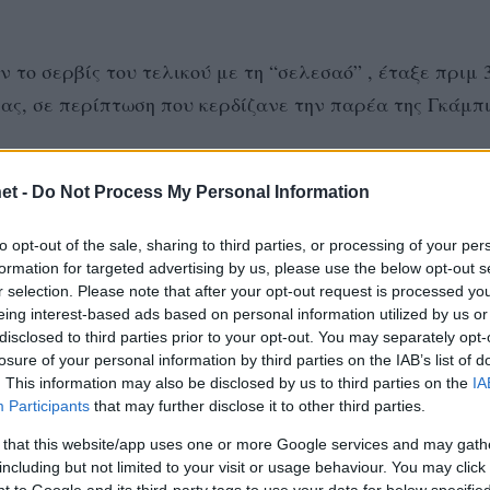
ιν το σερβίς του τελικού με τη “σελεσαό” , έταξε πριμ 
ας, σε περίπτωση που κερδίζανε την παρέα της Γκάμπι
et -
Do Not Process My Personal Information
dia.rs, που συμπλήρωσε ότι σε περίπτωση που οι αθλήτ
ο μετάλλιο, το ποσό των Κινέζων θα έπεφτε στις 150.0
to opt-out of the sale, sharing to third parties, or processing of your per
formation for targeted advertising by us, please use the below opt-out s
r selection. Please note that after your opt-out request is processed y
λύ σημαντικά έργα στη Σερβία, ενώ διαθέτει ορυχεία χ
eing interest-based ads based on personal information utilized by us or
ru Peki, έκανε αυτή τη δωρεά στο πλαίσιο δαπανών Ετα
disclosed to third parties prior to your opt-out. You may separately opt-
losure of your personal information by third parties on the IAB’s list of
. This information may also be disclosed by us to third parties on the
IA
Participants
that may further disclose it to other third parties.
ο ποσό των 300.000 που πρόσφερε στην ομάδα της Σερ
 that this website/app uses one or more Google services and may gath
υ 2022, οι Κινέζοι έχουν επενδύσει περίπου 1,91
including but not limited to your visit or usage behaviour. You may click 