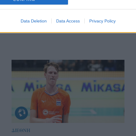
θήστε μας
ντού…
Data Deletion
Data Access
Privacy Policy
ΔΙΕΘΝΗ