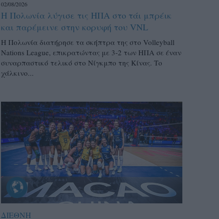
02/08/2026
Η Πολωνία λύγισε τις ΗΠΑ στο τάι μπρέικ
και παρέμεινε στην κορυφή του VNL
Η Πολωνία διατήρησε τα σκήπτρα της στο Volleyball
Nations League, επικρατώντας με 3-2 των ΗΠΑ σε έναν
συναρπαστικό τελικό στο Νίγκμπο της Κίνας. Το
χάλκινο...
ΔΙΕΘΝΗ