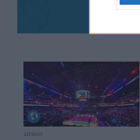
Aκολου
πα
ΔΙΕΘΝΗ