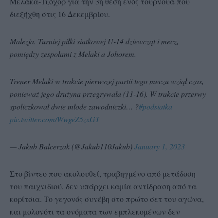
Μελάκα-Τζόχορ για την 3η θέση ενός τουρνουά που
διεξήχθη στις 16 Δεκεμβρίου.
Malezja. Turniej piłki siatkowej U-14 dziewcząt i mecz,
pomiędzy zespołami z Melaki a Johorem.
Trener Melaki w trakcie pierwszej partii tego meczu wziął czas,
ponieważ jego drużyna przegrywała (11-16). W trakcie przerwy
spoliczkował dwie młode zawodniczki… ?
#podsiatka
pic.twitter.com/WwgeZ5zxGT
— Jakub Balcerzak (@Jakub110Jakub)
January 1, 2023
Στο βίντεο που ακολουθεί, τραβηγμένο από μετάδοση
του παιχνιδιού, δεν υπάρχει καμία αντίδραση από τα
κορίτσια. Το γεγονός συνέβη στο πρώτο σετ του αγώνα,
και μολονότι τα ονόματα των εμπλεκομένων δεν