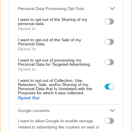
Please note that this website/app uses one or more Google
Personal Data Processing Opt Outs
services and may gather and store information including but
not limited to your visit or usage behaviour. You may click to
I want to opt-out of the Sharing of my
personal data.
grant or deny consent to Google and its third-party tags to
Opted In
use your data for below specified purposes in below Google
consent section.
I want to opt-out of the Sale of my
Personal Data.
Opted In
I want to opt-out of processing my
Personal Data for Targeted Advertising.
Opted In
I want to opt-out of Collection, Use,
Retention, Sale, and/or Sharing of my
Personal Data that Is Unrelated with the
Purposes for which it was collected.
Opted Out
Google consents
I want to allow Google to enable storage
related to advertising like cookies on web or