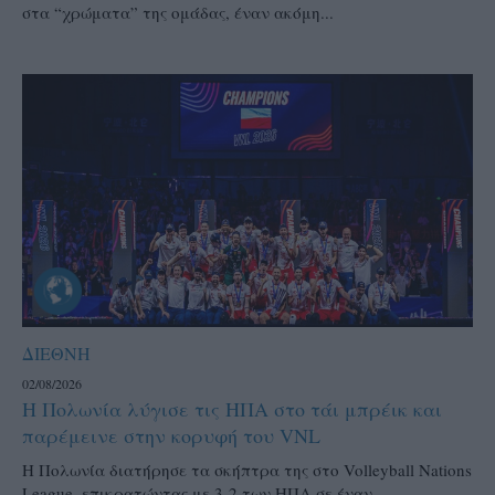
στα “χρώματα” της ομάδας, έναν ακόμη...
ΔΙΕΘΝΗ
02/08/2026
Η Πολωνία λύγισε τις ΗΠΑ στο τάι μπρέικ και
παρέμεινε στην κορυφή του VNL
Η Πολωνία διατήρησε τα σκήπτρα της στο Volleyball Nations
League, επικρατώντας με 3-2 των ΗΠΑ σε έναν