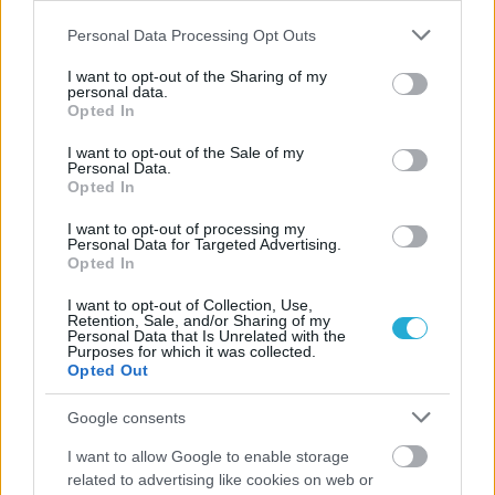
Please note that this website/app uses one or more Google
Personal Data Processing Opt Outs
services and may gather and store information including but
not limited to your visit or usage behaviour. You may click to
I want to opt-out of the Sharing of my
personal data.
grant or deny consent to Google and its third-party tags to
Opted In
use your data for below specified purposes in below Google
consent section.
I want to opt-out of the Sale of my
Personal Data.
Opted In
I want to opt-out of processing my
Personal Data for Targeted Advertising.
Opted In
I want to opt-out of Collection, Use,
Retention, Sale, and/or Sharing of my
Personal Data that Is Unrelated with the
Purposes for which it was collected.
Opted Out
Google consents
I want to allow Google to enable storage
related to advertising like cookies on web or