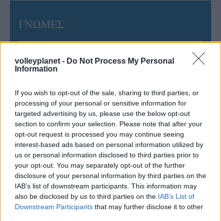
ΓΝΩΜΕΣ
volleyplanet -
Do Not Process My Personal
ΠΕΝΥ ΡΟΝΤΟΓΙΑΝΝΗ
Information
11/03/2026
Από την Περούτζια του 2000
If you wish to opt-out of the sale, sharing to third parties, or
στο σήμερα: Tο τρίτο
processing of your personal or sensitive information for
ευρωπαϊκό ραντεβού του
targeted advertising by us, please use the below opt-out
Παναθηναϊκού με την
ιστορία
section to confirm your selection. Please note that after your
opt-out request is processed you may continue seeing
interest-based ads based on personal information utilized by
us or personal information disclosed to third parties prior to
ΗΛΙΑΣ ΠΑΠΑΪΩΑΝΝΟΥ
your opt-out. You may separately opt-out of the further
08/03/2026
disclosure of your personal information by third parties on the
Αναγνώριση και σεβασμός
IAB’s list of downstream participants. This information may
οι σημαντικότερες νίκες του
also be disclosed by us to third parties on the
IAB’s List of
Α.Ο. Θήρας
Downstream Participants
that may further disclose it to other
third parties.