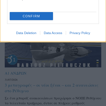
CONFIRM
Data Deletion
Data Access
Privacy Policy
Α1 ΑΝΔΡΩΝ
31/07/2026
3 μεταγραφές – οι νέοι ξένοι – και 2 ανανεώσεις
στο Ρέθυμνο
Σε ένα μπαράζ ανακοινώσεων προχώρησε ο ΝΟΠΕ Ρεθύμνου
το τελευταίο τριήμερο, όντας σε πλήρεις ρυθμούς