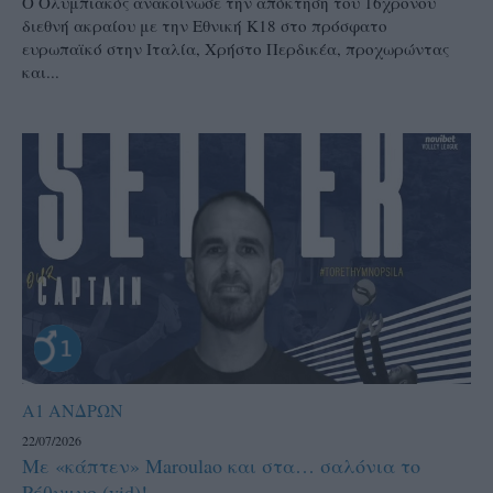
Ο Ολυμπιακός ανακοίνωσε την απόκτηση του 16χρονου
διεθνή ακραίου με την Εθνική Κ18 στο πρόσφατο
ευρωπαϊκό στην Ιταλία, Χρήστο Περδικέα, προχωρώντας
και...
Α1 ΑΝΔΡΩΝ
22/07/2026
Με «κάπτεν» Maroulao και στα… σαλόνια το
Ρέθυμνο (vid)!