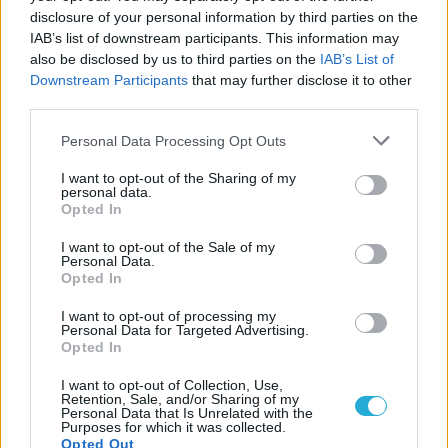
ευρωπαϊκό ραντεβού του
disclosure of your personal information by third parties on the
Παναθηναϊκού με την
IAB’s list of downstream participants. This information may
ιστορία
also be disclosed by us to third parties on the
IAB’s List of
Downstream Participants
that may further disclose it to other
third parties.
ΗΛΙΑΣ ΠΑΠΑΪΩΑΝΝΟΥ
Please note that this website/app uses one or more Google
Personal Data Processing Opt Outs
08/03/2026
services and may gather and store information including but
Αναγνώριση και σεβασμός
not limited to your visit or usage behaviour. You may click to
I want to opt-out of the Sharing of my
οι σημαντικότερες νίκες του
personal data.
Α.Ο. Θήρας
grant or deny consent to Google and its third-party tags to
Opted In
use your data for below specified purposes in below Google
consent section.
I want to opt-out of the Sale of my
Personal Data.
Opted In
I want to opt-out of processing my
Personal Data for Targeted Advertising.
Opted In
I want to opt-out of Collection, Use,
Retention, Sale, and/or Sharing of my
Personal Data that Is Unrelated with the
Purposes for which it was collected.
Opted Out