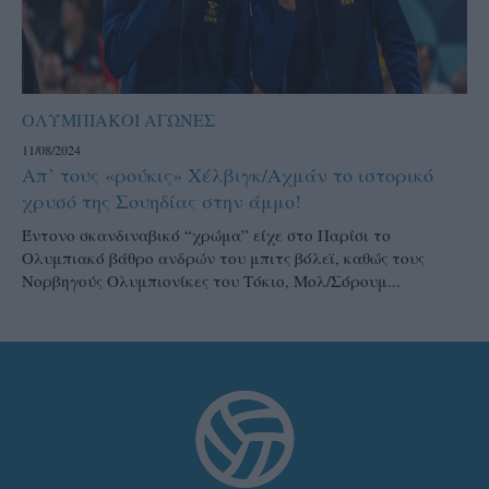
ΟΛΥΜΠΙΑΚΟΙ ΑΓΩΝΕΣ
11/08/2024
Απ’ τους «ρούκις» Χέλβιγκ/Αχμάν το ιστορικό
χρυσό της Σουηδίας στην άμμο!
Έντονο σκανδιναβικό “χρώμα” είχε στο Παρίσι το
Ολυμπιακό βάθρο ανδρών του μπιτς βόλεϊ, καθώς τους
Νορβηγούς Ολυμπιονίκες του Τόκιο, Μολ/Σόρουμ...