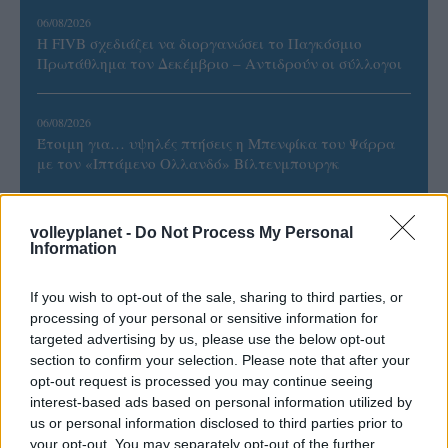
06/08/2026
Η FIVB σχεδιάζει να διοργανώσει το Παγκόσμιο
Πρωτάθλημα τον Δεκέμβριο – Αντιδρούν οι σύλλογοι
06/08/2026
Έτοιμη για… υψηλές πτήσεις η Μπενφίκα του Ψάρρα
με τον «Ιπτάμενο Ολλανδό» Βίλτενμπουργκ
volleyplanet -
Do Not Process My Personal
Information
ΓΝΩΜΕΣ
If you wish to opt-out of the sale, sharing to third parties, or
processing of your personal or sensitive information for
targeted advertising by us, please use the below opt-out
section to confirm your selection. Please note that after your
ΠΕΝΥ ΡΟΝΤΟΓΙΑΝΝΗ
opt-out request is processed you may continue seeing
11/03/2026
interest-based ads based on personal information utilized by
Από την Περούτζια του 2000
us or personal information disclosed to third parties prior to
στο σήμερα: Tο τρίτο
your opt-out. You may separately opt-out of the further