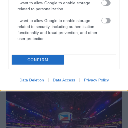
I want to allow Google to enable storage
related to personalization.
I want to allow Google to enable storage
ΔΙΕΘΝΗ
related to security, including authentication
functionality and fraud prevention, and other
06/08/2026
user protection.
Το πάλεψε μέχρι τέλους η Εθνική γυναικών
κόντρα στην Ιταλία Β’
Θετικές εντυπώσεις άφησε στο δεύτερο φιλικό της επί
CONFIRM
ιταλικού εδάφους η Εθνική Γυναικών καθώς στο πλαίσιο του
πλαίσιο του τουρνουά προετοιμασίας του Ουρμπίνο,...
Data Deletion
Data Access
Privacy Policy