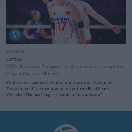
ΔΙΕΘΝΗ
24/07/2026
VNL: Κίνα και Τουρκία με ψυχωμένες ανατροπές
στην 4άδα του Μακάο
Με δύο εντυπωσιακές νίκες και μάλιστα με ανατροπή
Τουρκία και Κίνα στα προημιτελικά του Final 8 του
Volleyball Nations League γυναικών “σφράγισαν”...