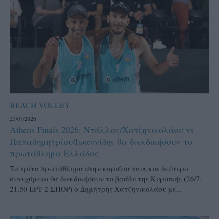
BEACH VOLLEY
25/07/2026
Athens Finals 2026: Ντάλλας/Χατζηνικολάου vs
Παπαδημητρίου/Ιωαννίδης θα διεκδικήσουν το
πρωτάθλημα Ελλάδας
Το τρίτο πρωτάθλημα στην καριέρα τους και δεύτερο
συνεχόμενο θα διεκδικήσουν το βράδυ της Κυριακής (26/7,
21.50 ΕΡΤ-2 ΣΠΟΡ) ο Δημήτρης Χατζηνικολάου με...