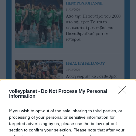
ΠΕΝΥ ΡΟΝΤΟΓΙΑΝΝΗ
11/03/2026
Από την Περούτζια του 2000
στο σήμερα: Tο τρίτο
ευρωπαϊκό ραντεβού του
Παναθηναϊκού με την
ιστορία
ΗΛΙΑΣ ΠΑΠΑΪΩΑΝΝΟΥ
08/03/2026
Αναγνώριση και σεβασμός
οι σημαντικότερες νίκες του
Α.Ο. Θήρας
volleyplanet -
Do Not Process My Personal
Information
If you wish to opt-out of the sale, sharing to third parties, or
processing of your personal or sensitive information for
targeted advertising by us, please use the below opt-out
section to confirm your selection. Please note that after your