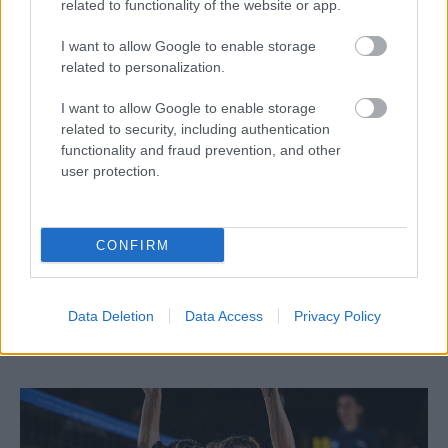
related to functionality of the website or app.
I want to allow Google to enable storage
related to personalization.
I want to allow Google to enable storage
related to security, including authentication
functionality and fraud prevention, and other
user protection.
BEACH VOLLEY
02/08/2026
Qidong Futures: Στην 3η θέση Ντάλλας,
CONFIRM
Χατζηνικολάου
Μετά το ασημένιο μετάλλιο στο Ios Futures, οι φετινοί
δευτεραθλητές Ελλάδας βρέθηκαν για δεύτερη φορά στο
Data Deletion
Data Access
Privacy Policy
βάθρο των νικητών.