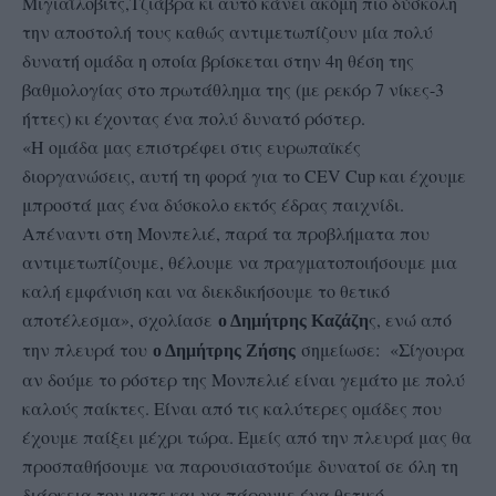
Μιγιαΐλοβιτς,Τζιάβρα κι αυτό κάνει ακόμη πιο δύσκολη
την αποστολή τους καθώς αντιμετωπίζουν μία πολύ
δυνατή ομάδα η οποία βρίσκεται στην 4η θέση της
βαθμολογίας στο πρωτάθλημα της (με ρεκόρ 7 νίκες-3
ήττες) κι έχοντας ένα πολύ δυνατό ρόστερ.
«Η ομάδα μας επιστρέφει στις ευρωπαϊκές
διοργανώσεις, αυτή τη φορά για το CEV Cup και έχουμε
μπροστά μας ένα δύσκολο εκτός έδρας παιχνίδι.
Απέναντι στη Μονπελιέ, παρά τα προβλήματα που
αντιμετωπίζουμε, θέλουμε να πραγματοποιήσουμε μια
καλή εμφάνιση και να διεκδικήσουμε το θετικό
αποτέλεσμα», σχολίασε
ς, ενώ από
ο Δημήτρης Καζάζη
την πλευρά του
σημείωσε: «Σίγουρα
ο Δημήτρης Ζήσης
αν δούμε το ρόστερ της Μονπελιέ είναι γεμάτο με πολύ
καλούς παίκτες. Είναι από τις καλύτερες ομάδες που
έχουμε παίξει μέχρι τώρα. Εμείς από την πλευρά μας θα
προσπαθήσουμε να παρουσιαστούμε δυνατοί σε όλη τη
διάρκεια του ματς και να πάρουμε ένα θετικό