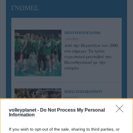
ΓΝΩΜΕΣ
ΠΕΝΥ ΡΟΝΤΟΓΙΑΝΝΗ
11/03/2026
Από την Περούτζια του 2000
στο σήμερα: Tο τρίτο
ευρωπαϊκό ραντεβού του
Παναθηναϊκού με την
ιστορία
ΗΛΙΑΣ ΠΑΠΑΪΩΑΝΝΟΥ
08/03/2026
Αναγνώριση και σεβασμός
οι σημαντικότερες νίκες του
volleyplanet -
Do Not Process My Personal
Information
Α.Ο. Θήρας
If you wish to opt-out of the sale, sharing to third parties, or