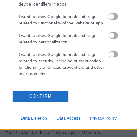
device identifiers in apps.
I want to allow Google to enable storage
related to functionality of the website or app.
I want to allow Google to enable storage
related to personalization.
I want to allow Google to enable storage
related to security, including authentication
functionality and fraud prevention, and other
user protection.
CEV CUP
15/07/2026
CONFIRM
CEV CUP Aνδρών: Στην Ρουμανία ο ΠΑΟΚ, στην
Πουατιέ ο Μίλωνας
Data Deletion
Data Access
Privacy Policy
ΠΑΟΚ και Μίλωνας ρίχνονται και φέτος στη μάχη της
ευρωπαϊκής διάκρισης στο CEV Cup ανδρών, με τον
“Δικέφαλο του Βορρά” να αντιμετωπίζει την...