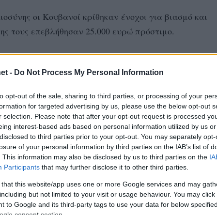
οσύνης οι Κουβανοί κρίθηκαν ένοχοι για βιασμό και
σης τους επεβλήθησαν 25.000 ευρώ πρόστιμο.
ηγύρισε τίτλο με τον ΠΑΟΚ στο ελληνικό πρωτάθλημα
et -
Do Not Process My Personal Information
κάρντο Κάλβο που επίσης ήταν να αγωνιστεί στον Δικ
ν Ουριάρτε καταδικάστηκαν σε 5ετή κάθειρξη, ενώ μι
to opt-out of the sale, sharing to third parties, or processing of your per
τηκε σε 3.5 φυλάκισης.
formation for targeted advertising by us, please use the below opt-out s
r selection. Please note that after your opt-out request is processed y
eing interest-based ads based on personal information utilized by us or
disclosed to third parties prior to your opt-out. You may separately opt-
ΠΑΟΚ
#ΣΕΠΕΔΑ
#ΣΟΣΑ
losure of your personal information by third parties on the IAB’s list of
. This information may also be disclosed by us to third parties on the
IA
Participants
that may further disclose it to other third parties.
 that this website/app uses one or more Google services and may gath
including but not limited to your visit or usage behaviour. You may click 
 to Google and its third-party tags to use your data for below specifi
ogle consent section.