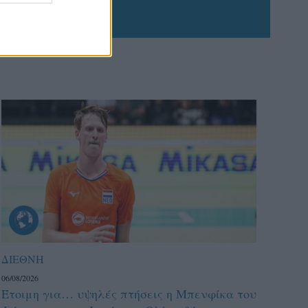
ΔΙΕΘΝΗ
06/08/2026
Έτοιμη για… υψηλές πτήσεις η Μπενφίκα του