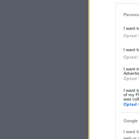
Persona
I want t
Opted 
I want t
Opted 
I want 
Advertis
Opted 
I want t
of my P
was col
Opted 
Google 
I want t
web or d