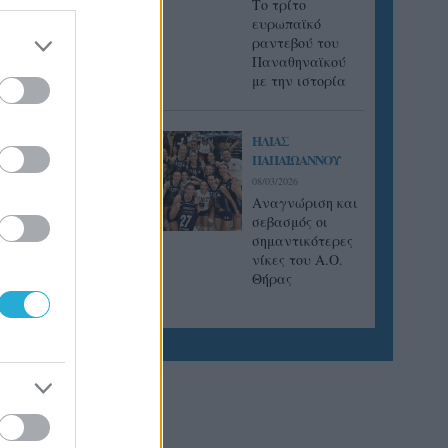
Tο τρίτο
ευρωπαϊκό
ραντεβού του
Παναθηναϊκού
με την ιστορία
ΗΛΙΑΣ
ΠΑΠΑΪΩΑΝΝΟΥ
08/03/2026
Αναγνώριση και
σεβασμός οι
σημαντικότερες
νίκες του Α.Ο.
Θήρας