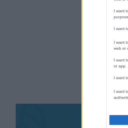
I want t
purpose
I want 
I want t
web or d
I want t
or app.
I want t
I want t
authenti
Aκολου
πα