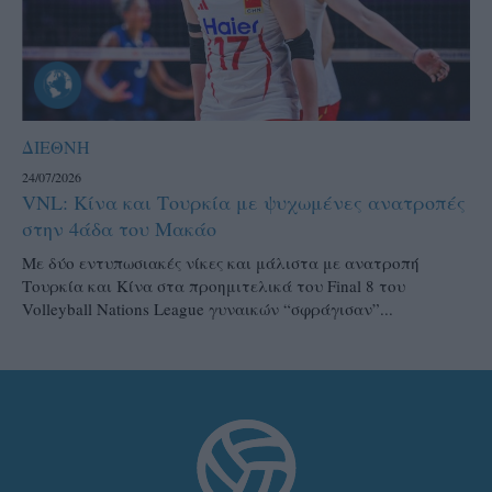
ΔΙΕΘΝΗ
24/07/2026
VNL: Κίνα και Τουρκία με ψυχωμένες ανατροπές
στην 4άδα του Μακάο
Με δύο εντυπωσιακές νίκες και μάλιστα με ανατροπή
Τουρκία και Κίνα στα προημιτελικά του Final 8 του
Volleyball Nations League γυναικών “σφράγισαν”...