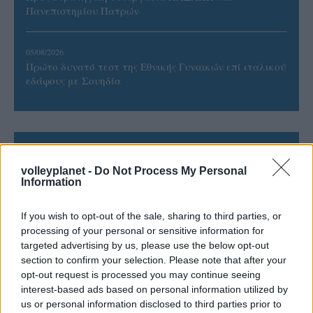
Πανεπιστημίου Πατρών
05/08/2026
Πρώτο δυνατό τεστ της Εθνικής Γυναικών επί ιταλικού
εδάφους με Σουηδία
ΓΝΩΜΕΣ
volleyplanet -
Do Not Process My Personal
Information
If you wish to opt-out of the sale, sharing to third parties, or
ΠΕΝΥ ΡΟΝΤΟΓΙΑΝΝΗ
processing of your personal or sensitive information for
11/03/2026
targeted advertising by us, please use the below opt-out
Από την Περούτζια του 2000
section to confirm your selection. Please note that after your
στο σήμερα: Tο τρίτο
opt-out request is processed you may continue seeing
ευρωπαϊκό ραντεβού του
interest-based ads based on personal information utilized by
Παναθηναϊκού με την
us or personal information disclosed to third parties prior to
ιστορία