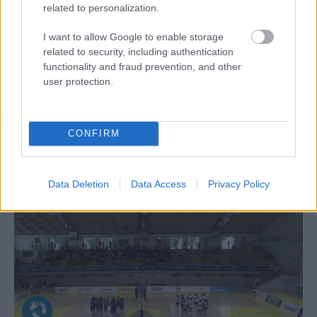
related to personalization.
I want to allow Google to enable storage
Aκολουθήστε μας
related to security, including authentication
παντού…
functionality and fraud prevention, and other
user protection.
CONFIRM
Data Deletion
Data Access
Privacy Policy