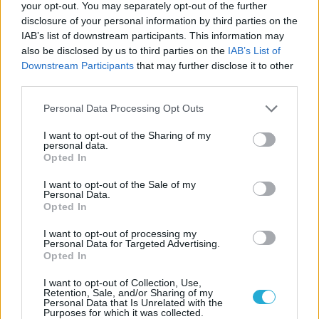
your opt-out. You may separately opt-out of the further
disclosure of your personal information by third parties on the
IAB’s list of downstream participants. This information may
ΗΛΙΑΣ ΠΑΠΑΪΩΑΝΝΟΥ
also be disclosed by us to third parties on the
IAB’s List of
Downstream Participants
that may further disclose it to other
08/03/2026
Αναγνώριση και σεβασμός
third parties.
οι σημαντικότερες νίκες του
Please note that this website/app uses one or more Google
Α.Ο. Θήρας
Personal Data Processing Opt Outs
services and may gather and store information including but
not limited to your visit or usage behaviour. You may click to
I want to opt-out of the Sharing of my
personal data.
grant or deny consent to Google and its third-party tags to
Opted In
use your data for below specified purposes in below Google
consent section.
I want to opt-out of the Sale of my
Personal Data.
Opted In
I want to opt-out of processing my
Personal Data for Targeted Advertising.
Opted In
I want to opt-out of Collection, Use,
Retention, Sale, and/or Sharing of my
Personal Data that Is Unrelated with the
Purposes for which it was collected.