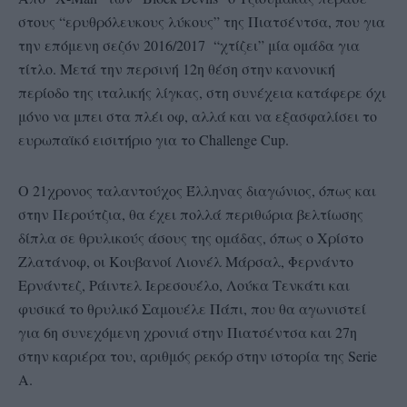
στους “ερυθρόλευκους λύκους” της Πιατσέντσα, που για
την επόμενη σεζόν 2016/2017 “χτίζει” μία ομάδα για
τίτλο. Μετά την περσινή 12η θέση στην κανονική
περίοδο της ιταλικής λίγκας, στη συνέχεια κατάφερε όχι
μόνο να μπει στα πλέι οφ, αλλά και να εξασφαλίσει το
ευρωπαϊκό εισιτήριο για το Challenge Cup.
Ο 21χρονος ταλαντούχος Έλληνας διαγώνιος, όπως και
στην Περούτζια, θα έχει πολλά περιθώρια βελτίωσης
δίπλα σε θρυλικούς άσους της ομάδας, όπως ο Χρίστο
Ζλατάνοφ, οι Κουβανοί Λιονέλ Μάρσαλ, Φερνάντο
Ερνάντεζ, Ράιντελ Ιερεσουέλο, Λούκα Τενκάτι και
φυσικά το θρυλικό Σαμουέλε Πάπι, που θα αγωνιστεί
για 6η συνεχόμενη χρονιά στην Πιατσέντσα και 27η
στην καριέρα του, αριθμός ρεκόρ στην ιστορία της Serie
A.