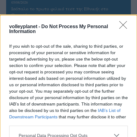
05/08/2026
Ισόπαλο το πρωτο φιλικό τεστ της Εθνικής στο
Ουρμπίνο
volleyplanet -
Do Not Process My Personal
Information
05/08/2026
Προς στρατηγική συνεργασία ΠΑΣΑΠΠ και
Πανεπιστημίου Πατρών
If you wish to opt-out of the sale, sharing to third parties, or
processing of your personal or sensitive information for
targeted advertising by us, please use the below opt-out
05/08/2026
section to confirm your selection. Please note that after your
Πρώτο δυνατό τεστ της Εθνικής Γυναικών επί ιταλικού
opt-out request is processed you may continue seeing
εδάφους με Σουηδία
interest-based ads based on personal information utilized by
us or personal information disclosed to third parties prior to
your opt-out. You may separately opt-out of the further
disclosure of your personal information by third parties on the
IAB’s list of downstream participants. This information may
also be disclosed by us to third parties on the
IAB’s List of
ΓΝΩΜΕΣ
Downstream Participants
that may further disclose it to other
third parties.
Please note that this website/app uses one or more Google
Personal Data Processing Opt Outs