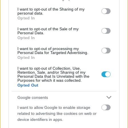
ΠΕΝΥ ΡΟΝΤΟΓΙΑΝΝΗ
services and may gather and store information including but
11/03/2026
not limited to your visit or usage behaviour. You may click to
I want to opt-out of the Sharing of my
personal data.
Από την Περούτζια του 2000
grant or deny consent to Google and its third-party tags to
Opted In
στο σήμερα: Tο τρίτο
use your data for below specified purposes in below Google
ευρωπαϊκό ραντεβού του
consent section.
I want to opt-out of the Sale of my
Παναθηναϊκού με την
Personal Data.
ιστορία
Opted In
I want to opt-out of processing my
Personal Data for Targeted Advertising.
Opted In
ΗΛΙΑΣ ΠΑΠΑΪΩΑΝΝΟΥ
08/03/2026
I want to opt-out of Collection, Use,
Αναγνώριση και σεβασμός
Retention, Sale, and/or Sharing of my
οι σημαντικότερες νίκες του
Personal Data that Is Unrelated with the
Purposes for which it was collected.
Α.Ο. Θήρας
Opted Out
Google consents
I want to allow Google to enable storage
related to advertising like cookies on web or
device identifiers in apps.