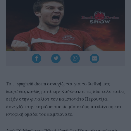
Το… spaghetti dream συνεχίζεται για το διεθνή μας
διαγώνιο, καθώς μετά την Κούνεο και τις δύο τελευταίες
σεζόν στην φιναλίστ του καμπιονάτο Περούτζια,
συνεχίζει την καριέρα του σε μία ακόμη πανίσχυρη και
ιστορική ομάδα του καμπιονάτο.
Από “Χ-Μan” των “Block Devils” ο Τζιουμάκας πέρασε