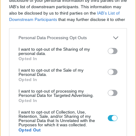
disclosure of your personal information by third parties on the
IAB’s list of downstream participants. This information may
also be disclosed by us to third parties on the
IAB’s List of
Downstream Participants
that may further disclose it to other
Είτε ως μελαχροινή λοιπόν είτε σε ξανθιά… version η
third parties.
διεθνής πρώην “πύργος” (1.95μ) της κροατικής
Please note that this website/app uses one or more Google
Μπλάντοστ και ρουμανικής Ντιναμό Βουκουρεστίου
Personal Data Processing Opt Outs
services and may gather and store information including but
είναι χάρμα οφθαλμών!
not limited to your visit or usage behaviour. You may click to
I want to opt-out of the Sharing of my
personal data.
grant or deny consent to Google and its third-party tags to
Opted In
use your data for below specified purposes in below Google
consent section.
I want to opt-out of the Sale of my
Personal Data.
Opted In
I want to opt-out of processing my
Personal Data for Targeted Advertising.
Opted In
I want to opt-out of Collection, Use,
Retention, Sale, and/or Sharing of my
Personal Data that Is Unrelated with the
Purposes for which it was collected.
Opted Out