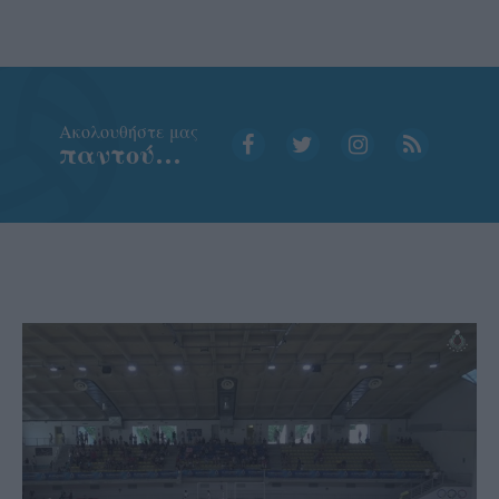
Aκολουθήστε μας
παντού…