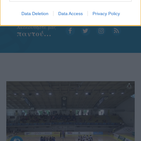
Data Deletion
Data Access
Privacy Policy
Aκολουθήστε μας
παντού…