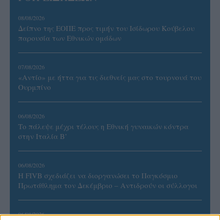
08/08/2026
Δείπνο της ΕΟΠΕ προς τιμήν του Ισίδωρου Κούβελου
παρουσία των Εθνικών ομάδων
07/08/2026
«Αντίο» με ήττα για τις διεθνείς μας στο τουρνουά του
Ουρμπίνο
06/08/2026
Το πάλεψε μέχρι τέλους η Εθνική γυναικών κόντρα
στην Ιταλία Β’
06/08/2026
Η FIVB σχεδιάζει να διοργανώσει το Παγκόσμιο
Πρωτάθλημα τον Δεκέμβριο – Αντιδρούν οι σύλλογοι
06/08/2026