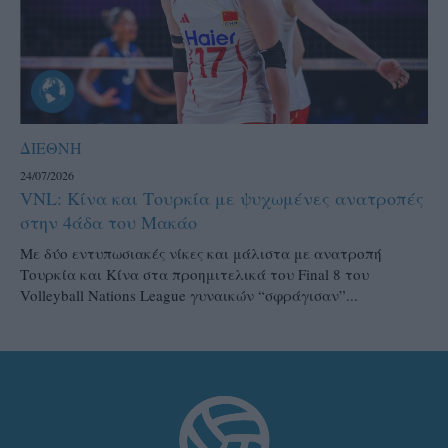
ΔΙΕΘΝΗ
24/07/2026
VNL: Κίνα και Τουρκία με ψυχωμένες ανατροπές
στην 4άδα του Μακάο
Με δύο εντυπωσιακές νίκες και μάλιστα με ανατροπή
Τουρκία και Κίνα στα προημιτελικά του Final 8 του
Volleyball Nations League γυναικών “σφράγισαν”...