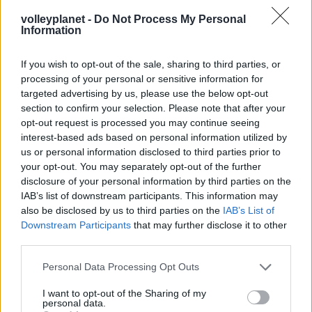
Έτοιμη για… υψηλές πτήσεις η Μπενφίκα του Ψάρρα
volleyplanet -
Do Not Process My Personal
με τον «Ιπτάμενο Ολλανδό» Βίλτενμπουργκ
Information
05/08/2026
If you wish to opt-out of the sale, sharing to third parties, or
Ισόπαλο το πρωτο φιλικό τεστ της Εθνικής στο
processing of your personal or sensitive information for
Ουρμπίνο
targeted advertising by us, please use the below opt-out
section to confirm your selection. Please note that after your
opt-out request is processed you may continue seeing
interest-based ads based on personal information utilized by
us or personal information disclosed to third parties prior to
your opt-out. You may separately opt-out of the further
ΓΝΩΜΕΣ
disclosure of your personal information by third parties on the
IAB’s list of downstream participants. This information may
also be disclosed by us to third parties on the
IAB’s List of
Downstream Participants
that may further disclose it to other
ΠΕΝΥ ΡΟΝΤΟΓΙΑΝΝΗ
third parties.
11/03/2026
Από την Περούτζια του 2000
Please note that this website/app uses one or more Google
Personal Data Processing Opt Outs
στο σήμερα: Tο τρίτο
services and may gather and store information including but
ευρωπαϊκό ραντεβού του
not limited to your visit or usage behaviour. You may click to
I want to opt-out of the Sharing of my
Παναθηναϊκού με την
personal data.
grant or deny consent to Google and its third-party tags to