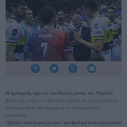
H πρόσφατη έρευνα του Πολυτεχνείου του Τορίνου,
βάσει της οποίας το “βόλεϊ θεωρείται το πιο επικίνδυνο
άθλημα από τα πιο δημοφιλή για διασπορά του
κορονοϊού,
“έβγαλε από τα ρούχα του” τον θρυλικό Ιταλοαργεντινό