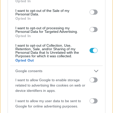
Opted In
ιστορία
use your data for below specified purposes in below Google
consent section.
I want to opt-out of the Sale of my
Personal Data.
Opted In
ΗΛΙΑΣ ΠΑΠΑΪΩΑΝΝΟΥ
08/03/2026
I want to opt-out of processing my
Personal Data for Targeted Advertising.
Αναγνώριση και σεβασμός
Opted In
οι σημαντικότερες νίκες του
Α.Ο. Θήρας
I want to opt-out of Collection, Use,
Retention, Sale, and/or Sharing of my
Personal Data that Is Unrelated with the
Purposes for which it was collected.
Opted Out
Google consents
I want to allow Google to enable storage
related to advertising like cookies on web or
device identifiers in apps.
I want to allow my user data to be sent to
Google for online advertising purposes.