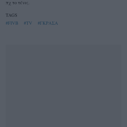
πχ το τένις.
TAGS
#FIVB
#TV
#ΓΚΡΑΣΑ