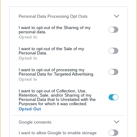
Α.Ο. Θήρας
third parties.
Please note that this website/app uses one or more Google
Personal Data Processing Opt Outs
services and may gather and store information including but
not limited to your visit or usage behaviour. You may click to
I want to opt-out of the Sharing of my
personal data.
grant or deny consent to Google and its third-party tags to
Opted In
use your data for below specified purposes in below Google
consent section.
I want to opt-out of the Sale of my
Personal Data.
Opted In
I want to opt-out of processing my
Personal Data for Targeted Advertising.
Opted In
I want to opt-out of Collection, Use,
Retention, Sale, and/or Sharing of my
Personal Data that Is Unrelated with the
Purposes for which it was collected.
Opted Out
Google consents
I want to allow Google to enable storage