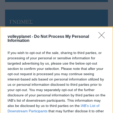
ΓΝΩΜΕΣ
volleyplanet -
Do Not Process My Personal
Information
ΠΕΝΥ ΡΟΝΤΟΓΙΑΝΝΗ
11/03/2026
If you wish to opt-out of the sale, sharing to third parties, or
Από την Περούτζια του 2000
στο σήμερα: Tο τρίτο
processing of your personal or sensitive information for
ευρωπαϊκό ραντεβού του
targeted advertising by us, please use the below opt-out
Παναθηναϊκού με την
section to confirm your selection. Please note that after your
ιστορία
opt-out request is processed you may continue seeing
interest-based ads based on personal information utilized by
us or personal information disclosed to third parties prior to
your opt-out. You may separately opt-out of the further
ΗΛΙΑΣ ΠΑΠΑΪΩΑΝΝΟΥ
disclosure of your personal information by third parties on the
08/03/2026
IAB’s list of downstream participants. This information may
Αναγνώριση και σεβασμός
also be disclosed by us to third parties on the
IAB’s List of
οι σημαντικότερες νίκες του
Downstream Participants
that may further disclose it to other