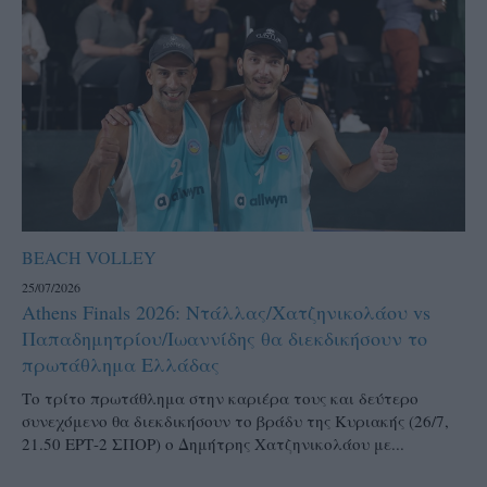
BEACH VOLLEY
25/07/2026
Athens Finals 2026: Ντάλλας/Χατζηνικολάου vs
Παπαδημητρίου/Ιωαννίδης θα διεκδικήσουν το
πρωτάθλημα Ελλάδας
Το τρίτο πρωτάθλημα στην καριέρα τους και δεύτερο
συνεχόμενο θα διεκδικήσουν το βράδυ της Κυριακής (26/7,
21.50 ΕΡΤ-2 ΣΠΟΡ) ο Δημήτρης Χατζηνικολάου με...