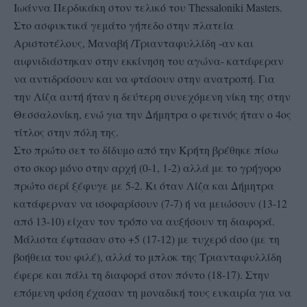
Ιωάννα Περδικάκη στον τελικό του Thessaloniki Masters.
Στο ασφυκτικά γεμάτο γήπεδο στην πλατεία
Αριστοτέλους, Μαναβή /Τριανταφυλλίδη -αν και
αιφνιδιάστηκαν στην εκκίνηση του αγώνα- κατάφεραν
να αντιδράσουν και να φτάσουν στην ανατροπή. Για
την Λίζα αυτή ήταν η δεύτερη συνεχόμενη νίκη της στην
Θεσσαλονίκη, ενώ για την Δήμητρα ο φετινός ήταν ο 4ος
τίτλος στην πόλη της.
Στο πρώτο σετ το δίδυμο από την Κρήτη βρέθηκε πίσω
στο σκορ μόνο στην αρχή (0-1, 1-2) αλλά με το γρήγορο
πρώτο σερί ξέφυγε με 5-2. Κι όταν Λίζα και Δήμητρα
κατάφερναν να ισοφαρίσουν (7-7) ή να μειώσουν (13-12
από 13-10) είχαν τον τρόπο να αυξήσουν τη διαφορά.
Μάλιστα έφτασαν στο +5 (17-12) με τυχερό άσο (με τη
βοήθεια του φιλέ), αλλά το μπλοκ της Τριανταφυλλίδη
έφερε και πάλι τη διαφορά στον πόντο (18-17). Στην
επόμενη φάση έχασαν τη μοναδική τους ευκαιρία για να