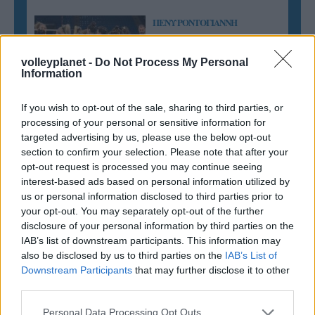
ΠΕΝΥ ΡΟΝΤΟΓΙΑΝΝΗ
11/03/2026
Από την Περούτζια του 2000
volleyplanet -
Do Not Process My Personal
στο σήμερα: Tο τρίτο
Information
ευρωπαϊκό ραντεβού του
Παναθηναϊκού με την
ιστορία
If you wish to opt-out of the sale, sharing to third parties, or
processing of your personal or sensitive information for
targeted advertising by us, please use the below opt-out
section to confirm your selection. Please note that after your
ΗΛΙΑΣ ΠΑΠΑΪΩΑΝΝΟΥ
opt-out request is processed you may continue seeing
08/03/2026
interest-based ads based on personal information utilized by
Αναγνώριση και σεβασμός
us or personal information disclosed to third parties prior to
οι σημαντικότερες νίκες του
your opt-out. You may separately opt-out of the further
Α.Ο. Θήρας
disclosure of your personal information by third parties on the
IAB’s list of downstream participants. This information may
also be disclosed by us to third parties on the
IAB’s List of
Downstream Participants
that may further disclose it to other
third parties.
Please note that this website/app uses one or more Google
Personal Data Processing Opt Outs