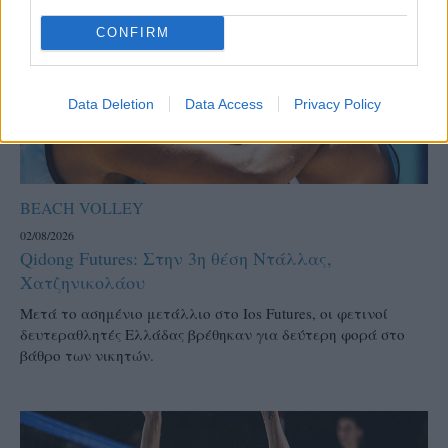
CONFIRM
Data Deletion
Data Access
Privacy Policy
BEACH VOLLEY
02/08/2026
Qidong Futures: Στην 3η θέση Ντάλλας,
Χατζηνικολάου
Μετά το ασημένιο μετάλλιο στο Ios Futures, οι φετινοί
δευτεραθλητές Ελλάδας βρέθηκαν για δεύτερη φορά στο
βάθρο των νικητών.