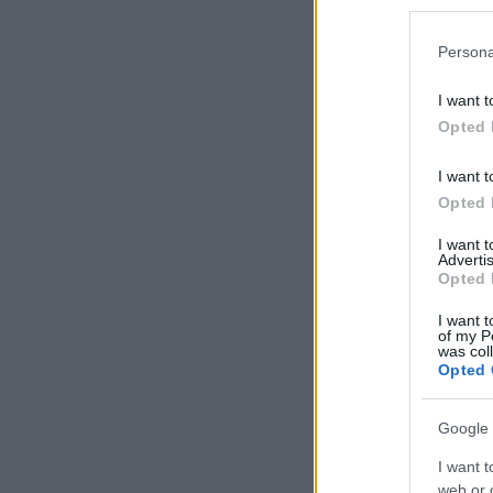
Persona
I want t
Opted 
I want t
Opted 
I want 
Advertis
Opted 
I want t
of my P
was col
Opted 
Google 
I want t
web or d