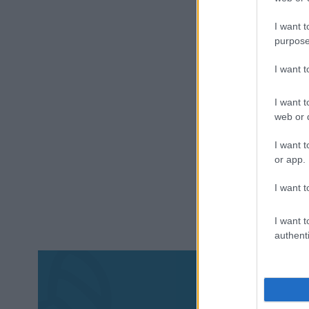
I want t
purpose
I want 
I want t
web or d
I want t
or app.
I want t
I want t
authenti
Aκολου
πα