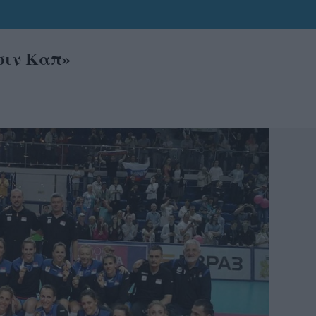
σιν Καπ»