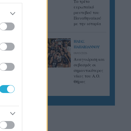
Tο τρίτο
ευρωπαϊκό
ραντεβού του
Παναθηναϊκού
με την ιστορία
ΗΛΙΑΣ
ΠΑΠΑΪΩΑΝΝΟΥ
08/03/2026
Αναγνώριση και
σεβασμός οι
σημαντικότερες
νίκες του Α.Ο.
Θήρας