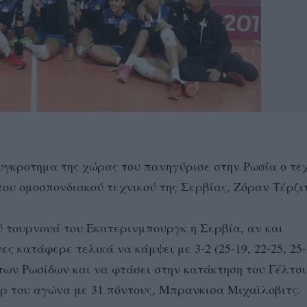
υγκροτημα της χώρας του πανηγύρισε στην Ρωσία ο τε
ου ομοσπονδιακού τεχνικού της Σερβίας, Ζόραν Τέρζιτ
ού τουρνουά του Εκατερινμπουργκ η Σερβία, αν και
ς κατάφερε τελικά να κάμψει με 3-2 (25-19, 22-25, 25-
 των Ρωσίδων και να φτάσει στην κατάκτηση του Γέλτσ
ερ του αγώνα με 31 πόντους, Μπρανκισα Μιχαϊλοβιτς.