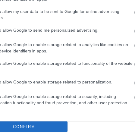
o allow my user data to be sent to Google for online advertising
s.
to allow Google to send me personalized advertising.
o allow Google to enable storage related to analytics like cookies on
evice identifiers in apps.
o allow Google to enable storage related to functionality of the website
o allow Google to enable storage related to personalization.
o allow Google to enable storage related to security, including
cation functionality and fraud prevention, and other user protection.
θήστε μας
ντού…
CONFIRM