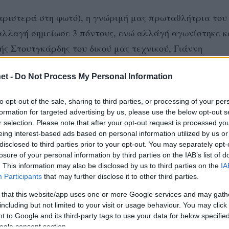
 αριστερά στη φωτό), η γνώριμή μας πρωταθλήτρια του
λλαγή σημείωσε 3 πόντους, ενώ αλλάγή αγωνίστηκε κ
ής Στουτγκάρδης του δικού μας τεχνικού, Γιάννη
21 πόντους αναδείχθηκε η Ιρίνα Φετίσοβα.
et -
Do Not Process My Personal Information
ελικού
to opt-out of the sale, sharing to third parties, or processing of your per
formation for targeted advertising by us, please use the below opt-out s
r selection. Please note that after your opt-out request is processed y
σε η Τουρκία, που επικράτησε με 3-0 του Καζακστάν.
eing interest-based ads based on personal information utilized by us or
disclosed to third parties prior to your opt-out. You may separately opt-
 3. Τουρκία 6β, 4. Βουλγαρία 3β, 5. Καζακστάν 0
losure of your personal information by third parties on the IAB’s list of
. This information may also be disclosed by us to third parties on the
IA
Participants
that may further disclose it to other third parties.
Σ
#ΣΕΡΒΙΑ
 that this website/app uses one or more Google services and may gath
including but not limited to your visit or usage behaviour. You may click 
 to Google and its third-party tags to use your data for below specifi
ogle consent section.