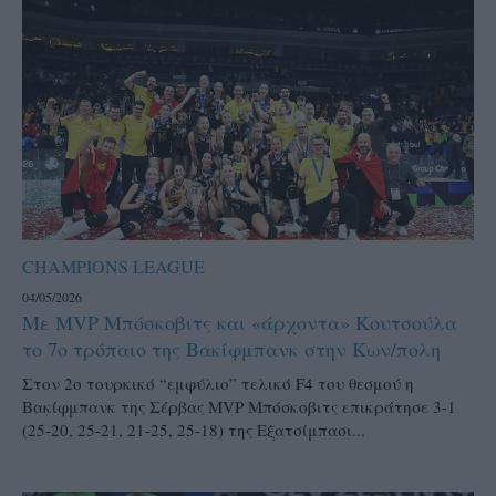
CHAMPIONS LEAGUE
04/05/2026
Με MVP Μπόσκοβιτς και «άρχοντα» Κουτσούλα
το 7ο τρόπαιο της Βακίφμπανκ στην Κων/πολη
Στον 2ο τουρκικό “εμφύλιο” τελικό F4 του θεσμού η
Βακίφμπανκ της Σέρβας MVP Μπόσκοβιτς επικράτησε 3-1
(25-20, 25-21, 21-25, 25-18) της Εξατσίμπασι...