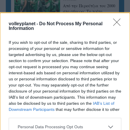
Από την Περούτζια του 2000
στο σήμερα: Tο τρίτο
ευρωπαϊκό ραντεβού του
Παναθηναϊκού με την
volleyplanet -
Do Not Process My Personal
ιστορία
Information
If you wish to opt-out of the sale, sharing to third parties, or
processing of your personal or sensitive information for
ΗΛΙΑΣ ΠΑΠΑΪΩΑΝΝΟΥ
targeted advertising by us, please use the below opt-out
08/03/2026
section to confirm your selection. Please note that after your
Αναγνώριση και σεβασμός
opt-out request is processed you may continue seeing
οι σημαντικότερες νίκες του
interest-based ads based on personal information utilized by
Α.Ο. Θήρας
us or personal information disclosed to third parties prior to
your opt-out. You may separately opt-out of the further
disclosure of your personal information by third parties on the
IAB’s list of downstream participants. This information may
also be disclosed by us to third parties on the
IAB’s List of
Downstream Participants
that may further disclose it to other
third parties.
Please note that this website/app uses one or more Google
Personal Data Processing Opt Outs