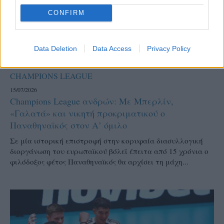
CONFIRM
Data Deletion
Data Access
Privacy Policy
CHAMPIONS LEAGUE
15/07/2026
Champions League ανδρών: Με Μπερλίν,
«Γαλατά» και νικητή προκριματικού ο
Παναθηναϊκός στον Α’ όμιλο
Σε μία ιστορική επιστροφή στην κορυφαία διασυλλογική
διοργάνωση του ευρωπαϊκού βόλεϊ έπειτα από 15 χρόνια o
φιλόδοξος φέτος Παναθηναϊκός θα αρχίσει τη μάχη...