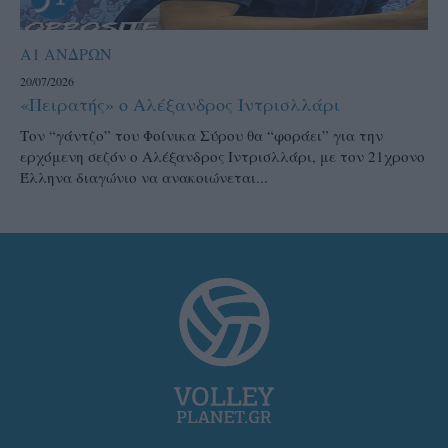
Α1 ΑΝΔΡΩΝ
20/07/2026
«Πειρατής» ο Αλέξανδρος Ιντρισλλάρι
Τον “γάντζο” του Φοίνικα Σύρου θα “φοράει” για την
ερχόμενη σεζόν ο Αλέξανδρος Ιντρισλλάρι, με τον 21χρονο
Έλληνα διαγώνιο να ανακοιώνεται...