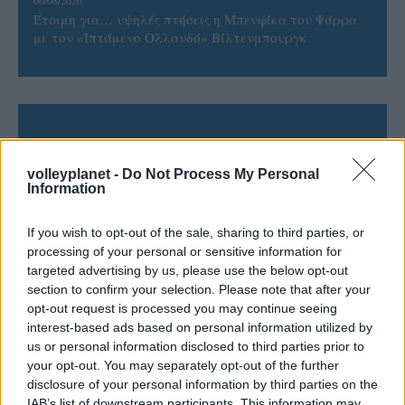
Έτοιμη για… υψηλές πτήσεις η Μπενφίκα του Ψάρρα
με τον «Ιπτάμενο Ολλανδό» Βίλτενμπουργκ
ΓΝΩΜΕΣ
volleyplanet -
Do Not Process My Personal
Information
ΠΕΝΥ ΡΟΝΤΟΓΙΑΝΝΗ
If you wish to opt-out of the sale, sharing to third parties, or
11/03/2026
processing of your personal or sensitive information for
Από την Περούτζια του 2000
targeted advertising by us, please use the below opt-out
στο σήμερα: Tο τρίτο
section to confirm your selection. Please note that after your
ευρωπαϊκό ραντεβού του
opt-out request is processed you may continue seeing
Παναθηναϊκού με την
interest-based ads based on personal information utilized by
ιστορία
us or personal information disclosed to third parties prior to
your opt-out. You may separately opt-out of the further
disclosure of your personal information by third parties on the
ΗΛΙΑΣ ΠΑΠΑΪΩΑΝΝΟΥ
IAB’s list of downstream participants. This information may