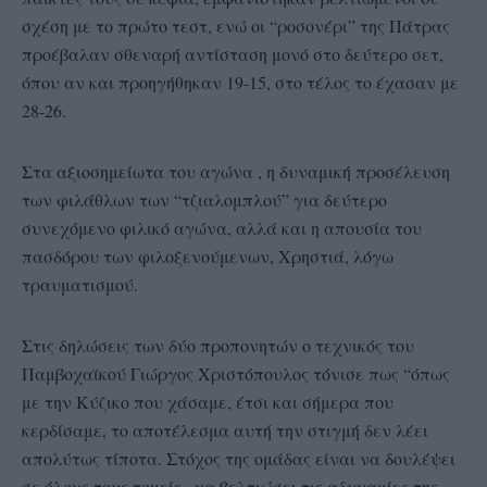
σχέση με το πρώτο τεστ, ενώ οι “ροσονέρι” της Πάτρας
προέβαλαν σθεναρή αντίσταση μονό στο δεύτερο σετ,
όπου αν και προηγήθηκαν 19-15, στο τέλος το έχασαν με
28-26.
Στα αξιοσημείωτα του αγώνα , η δυναμική προσέλευση
των φιλάθλων των “τζιαλομπλού” για δεύτερο
συνεχόμενο φιλικό αγώνα, αλλά και η απουσία του
πασδόρου των φιλοξενούμενων, Χρηστιά, λόγω
τραυματισμού.
Στις δηλώσεις των δύο προπονητών ο τεχνικός του
Παμβοχαϊκού Γιώργος Χριστόπουλος τόνισε πως “όπως
με την Κύζικο που χάσαμε, έτσι και σήμερα που
κερδίσαμε, το αποτέλεσμα αυτή την στιγμή δεν λέει
απολύτως τίποτα. Στόχος της ομάδας είναι να δουλέψει
σε όλους τους τομείς , να βελτιώσει τις αδυναμίες της