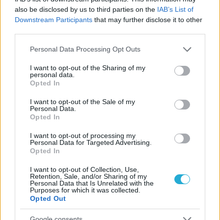
also be disclosed by us to third parties on the
IAB’s List of
08/03/2026
Αναγνώριση και σεβασμός
Downstream Participants
that may further disclose it to other
οι σημαντικότερες νίκες του
third parties.
Α.Ο. Θήρας
Please note that this website/app uses one or more Google
Personal Data Processing Opt Outs
services and may gather and store information including but
not limited to your visit or usage behaviour. You may click to
I want to opt-out of the Sharing of my
personal data.
grant or deny consent to Google and its third-party tags to
Opted In
use your data for below specified purposes in below Google
consent section.
I want to opt-out of the Sale of my
Personal Data.
Opted In
I want to opt-out of processing my
Personal Data for Targeted Advertising.
Opted In
I want to opt-out of Collection, Use,
Retention, Sale, and/or Sharing of my
Personal Data that Is Unrelated with the
Purposes for which it was collected.
Opted Out
Google consents