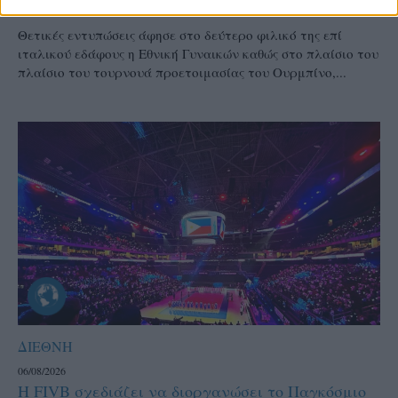
κόντρα στην Ιταλία Β’
Θετικές εντυπώσεις άφησε στο δεύτερο φιλικό της επί
ιταλικού εδάφους η Εθνική Γυναικών καθώς στο πλαίσιο του
πλαίσιο του τουρνουά προετοιμασίας του Ουρμπίνο,...
ΔΙΕΘΝΗ
06/08/2026
Η FIVB σχεδιάζει να διοργανώσει το Παγκόσμιο