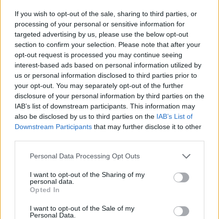
οι σημαντικότερες νίκες του
If you wish to opt-out of the sale, sharing to third parties, or
Α.Ο. Θήρας
processing of your personal or sensitive information for
targeted advertising by us, please use the below opt-out
section to confirm your selection. Please note that after your
opt-out request is processed you may continue seeing
interest-based ads based on personal information utilized by
us or personal information disclosed to third parties prior to
your opt-out. You may separately opt-out of the further
disclosure of your personal information by third parties on the
IAB’s list of downstream participants. This information may
also be disclosed by us to third parties on the
IAB’s List of
Downstream Participants
that may further disclose it to other
third parties.
Please note that this website/app uses one or more Google
Personal Data Processing Opt Outs
services and may gather and store information including but
not limited to your visit or usage behaviour. You may click to
I want to opt-out of the Sharing of my
personal data.
grant or deny consent to Google and its third-party tags to
Opted In
use your data for below specified purposes in below Google
consent section.
I want to opt-out of the Sale of my
Personal Data.