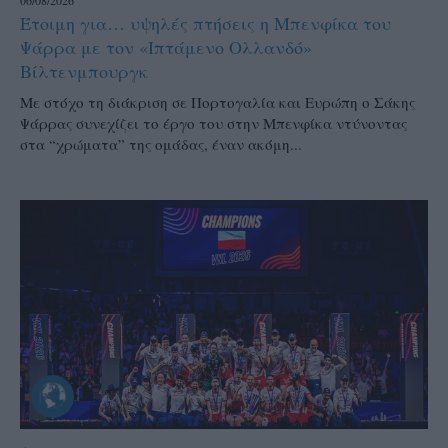
06/08/2026
Έτοιμη για… υψηλές πτήσεις η Μπενφίκα του
Ψάρρα με τον «Ιπτάμενο Ολλανδό»
Βίλτενμπουργκ
Mε στόχο τη διάκριση σε Πορτογαλία και Ευρώπη ο Σάκης
Ψάρρας συνεχίζει το έργο του στην Μπενφίκα ντύνοντας
στα “χρώματα” της ομάδας, έναν ακόμη...