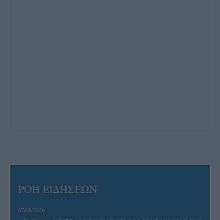
ΡΟΗ ΕΙΔΗΣΕΩΝ
07/08/2026
«Αντίο» με ήττα για τις διεθνείς μας στο τουρνουά του