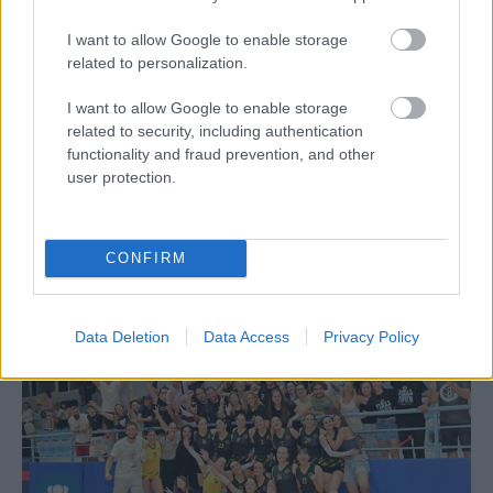
ΕΝΩΣΕΙΣ-ΑΚΑΔΗΜΙΕΣ
01/07/2026
I want to allow Google to enable storage
Το Ελληνικό Κολλέγιο Θεσσαλονίκης σηκώνει την
related to personalization.
ελληνική σημαία στο Παγκόσμιο Σχολικό
I want to allow Google to enable storage
Πρωτάθλημα Πετοσφαίρισης
related to security, including authentication
Με δύο σχολικές ομάδες, αγοριών και κοριτσιών, το
functionality and fraud prevention, and other
Ελληνικό Κολλέγιο Θεσσαλονίκης αναχώρησε για την Κίνα,
user protection.
όπου θα εκπροσωπήσει την Ελλάδα στο Παγκόσμιο
Σχολικό...
CONFIRM
Data Deletion
Data Access
Privacy Policy