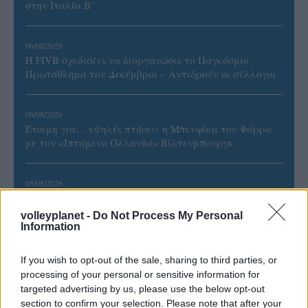
στην Ιταλία Β’
06/08/2026
Η FIVB σχεδιάζει να διοργανώσει το Παγκόσμιο
Πρωτάθλημα τον Δεκέμβριο – Αντιδρούν οι σύλλογοι
06/08/2026
Έτοιμη για… υψηλές πτήσεις η Μπενφίκα του Ψάρρα
με τον «Ιπτάμενο Ολλανδό» Βίλτενμπουργκ
05/08/2026
Ισόπαλο το πρωτο φιλικό τεστ της Εθνικής στο
Ουρμπίνο
volleyplanet -
Do Not Process My Personal
Information
If you wish to opt-out of the sale, sharing to third parties, or
processing of your personal or sensitive information for
targeted advertising by us, please use the below opt-out
ΓΝΩΜΕΣ
section to confirm your selection. Please note that after your