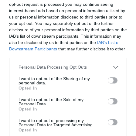
opt-out request is processed you may continue seeing
interest-based ads based on personal information utilized by
us or personal information disclosed to third parties prior to
ΠΕΝΥ ΡΟΝΤΟΓΙΑΝΝΗ
your opt-out. You may separately opt-out of the further
11/03/2026
disclosure of your personal information by third parties on the
Από την Περούτζια του 2000
IAB’s list of downstream participants. This information may
στο σήμερα: Tο τρίτο
also be disclosed by us to third parties on the
IAB’s List of
ευρωπαϊκό ραντεβού του
Downstream Participants
that may further disclose it to other
Παναθηναϊκού με την
third parties.
ιστορία
Please note that this website/app uses one or more Google
Personal Data Processing Opt Outs
services and may gather and store information including but
not limited to your visit or usage behaviour. You may click to
I want to opt-out of the Sharing of my
ΗΛΙΑΣ ΠΑΠΑΪΩΑΝΝΟΥ
personal data.
grant or deny consent to Google and its third-party tags to
08/03/2026
Opted In
use your data for below specified purposes in below Google
Αναγνώριση και σεβασμός
consent section.
οι σημαντικότερες νίκες του
I want to opt-out of the Sale of my
Personal Data.
Α.Ο. Θήρας
Opted In
I want to opt-out of processing my
Personal Data for Targeted Advertising.
Opted In