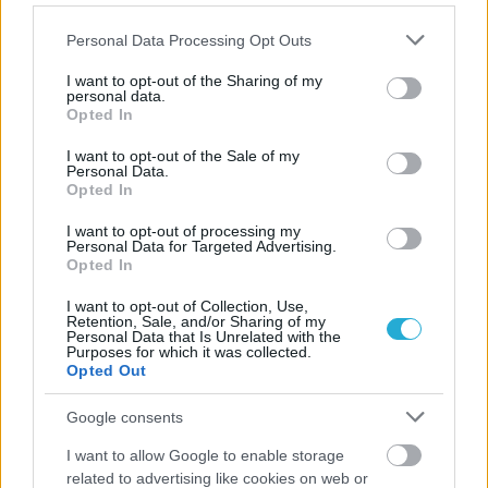
Please note that this website/app uses one or more Google
Personal Data Processing Opt Outs
services and may gather and store information including but
not limited to your visit or usage behaviour. You may click to
I want to opt-out of the Sharing of my
personal data.
grant or deny consent to Google and its third-party tags to
Opted In
use your data for below specified purposes in below Google
consent section.
I want to opt-out of the Sale of my
Personal Data.
Opted In
I want to opt-out of processing my
Personal Data for Targeted Advertising.
Opted In
I want to opt-out of Collection, Use,
Retention, Sale, and/or Sharing of my
Personal Data that Is Unrelated with the
Purposes for which it was collected.
Opted Out
Google consents
I want to allow Google to enable storage
related to advertising like cookies on web or