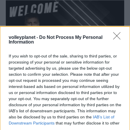
volleyplanet -
Do Not Process My Personal
Information
If you wish to opt-out of the sale, sharing to third parties, or
processing of your personal or sensitive information for
targeted advertising by us, please use the below opt-out
section to confirm your selection. Please note that after your
opt-out request is processed you may continue seeing
interest-based ads based on personal information utilized by
30/07/2020
Α1 ΑΝΔΡΩΝ
us or personal information disclosed to third parties prior to
Θηρίο εκ της Βαλτικής στον ΠΑΟΚ
your opt-out. You may separately opt-out of the further
Παίκτης του ΠΑΟΚ ειναι και επισημα ο 27χρονος διεθνής
disclosure of your personal information by third parties on the
Εσθονός κεντρικός Αντρί Άγκανιτς. Ο Δικέφαλος του
IAB’s list of downstream participants. This information may
Βορρά ανακοίνωσε την απόκτηση του θηριώδη κεντρικού
also be disclosed by us to third parties on the
IAB’s List of
που δηλώνει έτοιμος για πρωταθλητισμό....
Downstream Participants
that may further disclose it to other
third parties.