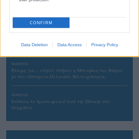
06/08/2026
Το πάλεψε μέχρι τέλους η Εθνική γυναικών κόντρα
στην Ιταλία Β’
CONFIRM
06/08/2026
Η FIVB σχεδιάζει να διοργανώσει το Παγκόσμιο
Data Deletion
Data Access
Privacy Policy
Πρωτάθλημα τον Δεκέμβριο – Αντιδρούν οι σύλλογοι
06/08/2026
Έτοιμη για… υψηλές πτήσεις η Μπενφίκα του Ψάρρα
με τον «Ιπτάμενο Ολλανδό» Βίλτενμπουργκ
05/08/2026
Ισόπαλο το πρωτο φιλικό τεστ της Εθνικής στο
Ουρμπίνο