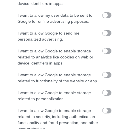
device identifiers in apps.
I want to allow my user data to be sent to
Google for online advertising purposes.
I want to allow Google to send me
personalized advertising.
I want to allow Google to enable storage
related to analytics like cookies on web or
ΡΟΗ ΕΙΔΗΣΕΩΝ
device identifiers in apps.
08/08/2026
I want to allow Google to enable storage
Δείπνο της ΕΟΠΕ προς τιμήν του Ισίδωρου Κούβελου
related to functionality of the website or app.
παρουσία των Εθνικών ομάδων
I want to allow Google to enable storage
related to personalization.
07/08/2026
«Αντίο» με ήττα για τις διεθνείς μας στο τουρνουά του
I want to allow Google to enable storage
Ουρμπίνο
related to security, including authentication
functionality and fraud prevention, and other
user protection.