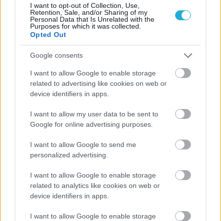
I want to opt-out of Collection, Use,
Retention, Sale, and/or Sharing of my
Personal Data that Is Unrelated with the
Purposes for which it was collected.
Opted Out
ΡΟΗ ΕΙΔΗΣΕΩΝ
Google consents
I want to allow Google to enable storage
06/08/2026
related to advertising like cookies on web or
Το πάλεψε μέχρι τέλους η Εθνική γυναικών κόντρα
device identifiers in apps.
στην Ιταλία Β’
I want to allow my user data to be sent to
Google for online advertising purposes.
06/08/2026
Η FIVB σχεδιάζει να διοργανώσει το Παγκόσμιο
I want to allow Google to send me
Πρωτάθλημα τον Δεκέμβριο – Αντιδρούν οι σύλλογοι
personalized advertising.
I want to allow Google to enable storage
06/08/2026
related to analytics like cookies on web or
Έτοιμη για… υψηλές πτήσεις η Μπενφίκα του Ψάρρα
device identifiers in apps.
με τον «Ιπτάμενο Ολλανδό» Βίλτενμπουργκ
I want to allow Google to enable storage