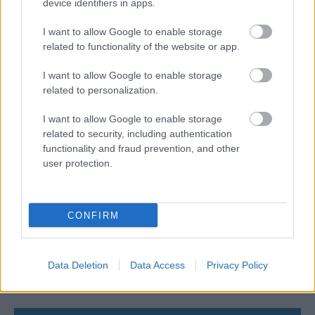
device identifiers in apps.
06/08/2026
Η FIVB σχεδιάζει να διοργανώσει το Παγκόσμιο
I want to allow Google to enable storage
Πρωτάθλημα τον Δεκέμβριο – Αντιδρούν οι σύλλογοι
related to functionality of the website or app.
I want to allow Google to enable storage
06/08/2026
related to personalization.
Έτοιμη για… υψηλές πτήσεις η Μπενφίκα του Ψάρρα
με τον «Ιπτάμενο Ολλανδό» Βίλτενμπουργκ
I want to allow Google to enable storage
related to security, including authentication
functionality and fraud prevention, and other
05/08/2026
user protection.
Ισόπαλο το πρωτο φιλικό τεστ της Εθνικής στο
Ουρμπίνο
CONFIRM
05/08/2026
Προς στρατηγική συνεργασία ΠΑΣΑΠΠ και
Πανεπιστημίου Πατρών
Data Deletion
Data Access
Privacy Policy