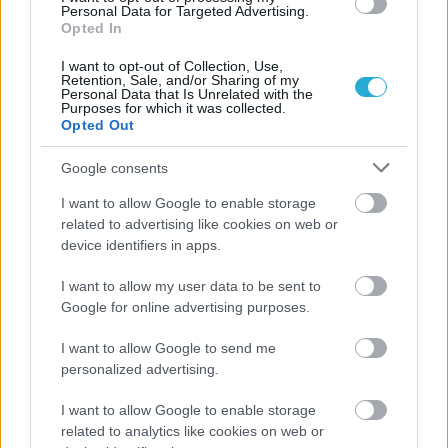
Personal Data for Targeted Advertising.
Opted In
I want to opt-out of Collection, Use,
Retention, Sale, and/or Sharing of my
Personal Data that Is Unrelated with the
Purposes for which it was collected.
Opted Out
Google consents
I want to allow Google to enable storage
ΡΟΗ ΕΙΔΗΣΕΩΝ
related to advertising like cookies on web or
device identifiers in apps.
07/08/2026
I want to allow my user data to be sent to
«Αντίο» με ήττα για τις διεθνείς μας στο τουρνουά του
Google for online advertising purposes.
Ουρμπίνο
I want to allow Google to send me
personalized advertising.
06/08/2026
Το πάλεψε μέχρι τέλους η Εθνική γυναικών κόντρα
I want to allow Google to enable storage
στην Ιταλία Β’
related to analytics like cookies on web or