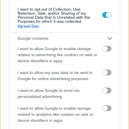
I want to opt-out of Collection, Use,
Retention, Sale, and/or Sharing of my
Personal Data that Is Unrelated with the
Purposes for which it was collected.
Opted Out
Google consents
ΡΟΗ ΕΙΔΗΣΕΩΝ
I want to allow Google to enable storage
related to advertising like cookies on web or
07/08/2026
device identifiers in apps.
«Αντίο» με ήττα για τις διεθνείς μας στο τουρνουά του
Ουρμπίνο
I want to allow my user data to be sent to
Google for online advertising purposes.
06/08/2026
I want to allow Google to send me
Το πάλεψε μέχρι τέλους η Εθνική γυναικών κόντρα
personalized advertising.
στην Ιταλία Β’
I want to allow Google to enable storage
related to analytics like cookies on web or
06/08/2026
device identifiers in apps.
Η FIVB σχεδιάζει να διοργανώσει το Παγκόσμιο
Πρωτάθλημα τον Δεκέμβριο – Αντιδρούν οι σύλλογοι