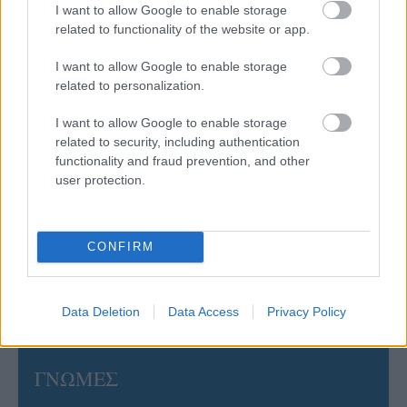
I want to allow Google to enable storage
related to functionality of the website or app.
06/08/2026
I want to allow Google to enable storage
Έτοιμη για… υψηλές πτήσεις η Μπενφίκα του Ψάρρα
με τον «Ιπτάμενο Ολλανδό» Βίλτενμπουργκ
related to personalization.
I want to allow Google to enable storage
05/08/2026
related to security, including authentication
Ισόπαλο το πρωτο φιλικό τεστ της Εθνικής στο
functionality and fraud prevention, and other
Ουρμπίνο
user protection.
05/08/2026
CONFIRM
Προς στρατηγική συνεργασία ΠΑΣΑΠΠ και
Πανεπιστημίου Πατρών
Data Deletion
Data Access
Privacy Policy
ΓΝΩΜΕΣ