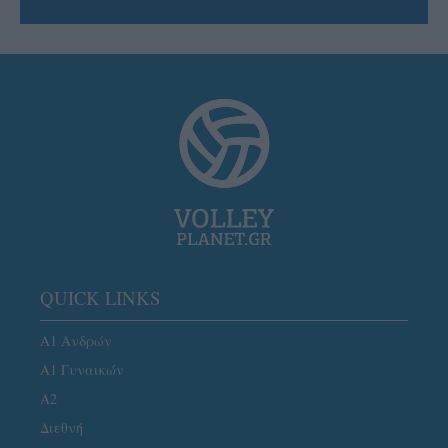
QUICK LINKS
Α1 Ανδρών
Α1 Γυναικών
A2
Διεθνή