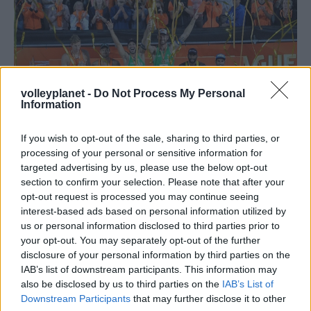
volleyplanet -
Do Not Process My Personal
Information
If you wish to opt-out of the sale, sharing to third parties, or
processing of your personal or sensitive information for
targeted advertising by us, please use the below opt-out
08/07/2015
BEACH VOLLEY
section to confirm your selection. Please note that after your
Παγκόσμια «σελεσάο» στη «Χώρα της Τουλίπας»
opt-out request is processed you may continue seeing
interest-based ads based on personal information utilized by
(φωτό)
us or personal information disclosed to third parties prior to
Ηχηρό μήνυμα ενόψει των «δικών» της Ολυμπιακών
your opt-out. You may separately opt-out of the further
Αγώνων 2016 στο Ρίο ντε Τζανέιρο έστειλε προς πάσα
disclosure of your personal information by third parties on the
κατεύθυνση, μέσω της Χάγης η Βραζιλία, που κυριάρχησε σε
IAB’s list of downstream participants. This information may
άνδρες και γυναίκες στο Παγκόσμιο πρωτάθλημα μπιτς
also be disclosed by us to third parties on the
IAB’s List of
βόλεϊ της Ολλανδίας, που ολοκληρώθηκε στις 5 Ιουλίου σε
Downstream Participants
that may further disclose it to other
ένα εκπληκτικό γήπεδο "στημένο" σε μια πλωτή εξέδρα στη