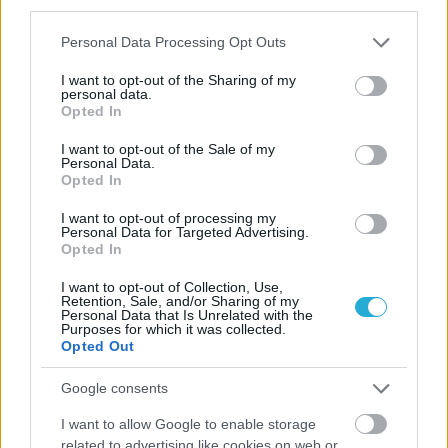
third parties.
λίμνη "Hofveyvar".
Please note that this website/app uses one or more Google
Personal Data Processing Opt Outs
services and may gather and store information including but
not limited to your visit or usage behaviour. You may click to
I want to opt-out of the Sharing of my
personal data.
grant or deny consent to Google and its third-party tags to
Opted In
use your data for below specified purposes in below Google
consent section.
I want to opt-out of the Sale of my
Personal Data.
Opted In
I want to opt-out of processing my
Personal Data for Targeted Advertising.
Opted In
I want to opt-out of Collection, Use,
Retention, Sale, and/or Sharing of my
Personal Data that Is Unrelated with the
Purposes for which it was collected.
Opted Out
Google consents
I want to allow Google to enable storage
related to advertising like cookies on web or