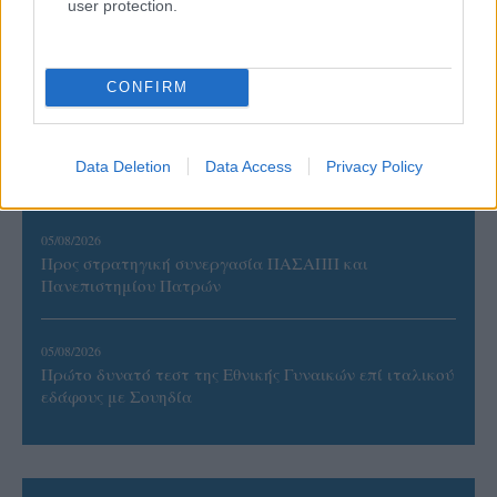
user protection.
06/08/2026
Έτοιμη για… υψηλές πτήσεις η Μπενφίκα του Ψάρρα
με τον «Ιπτάμενο Ολλανδό» Βίλτενμπουργκ
CONFIRM
05/08/2026
Ισόπαλο το πρωτο φιλικό τεστ της Εθνικής στο
Data Deletion
Data Access
Privacy Policy
Ουρμπίνο
05/08/2026
Προς στρατηγική συνεργασία ΠΑΣΑΠΠ και
Πανεπιστημίου Πατρών
05/08/2026
Πρώτο δυνατό τεστ της Εθνικής Γυναικών επί ιταλικού
εδάφους με Σουηδία