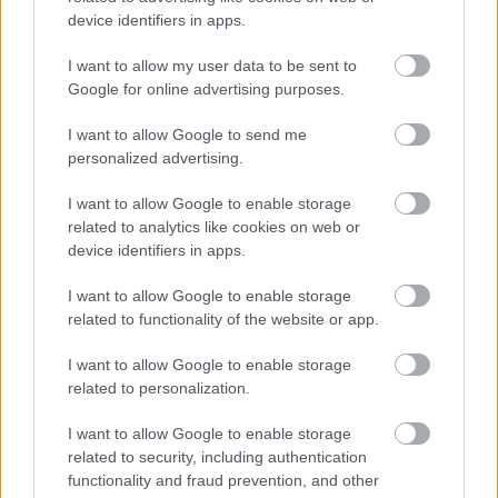
device identifiers in apps.
I want to allow my user data to be sent to
Google for online advertising purposes.
I want to allow Google to send me
personalized advertising.
I want to allow Google to enable storage
related to analytics like cookies on web or
ΡΟΗ ΕΙΔΗΣΕΩΝ
device identifiers in apps.
06/08/2026
I want to allow Google to enable storage
Το πάλεψε μέχρι τέλους η Εθνική γυναικών κόντρα
related to functionality of the website or app.
στην Ιταλία Β’
I want to allow Google to enable storage
related to personalization.
06/08/2026
Η FIVB σχεδιάζει να διοργανώσει το Παγκόσμιο
I want to allow Google to enable storage
Πρωτάθλημα τον Δεκέμβριο – Αντιδρούν οι σύλλογοι
related to security, including authentication
functionality and fraud prevention, and other