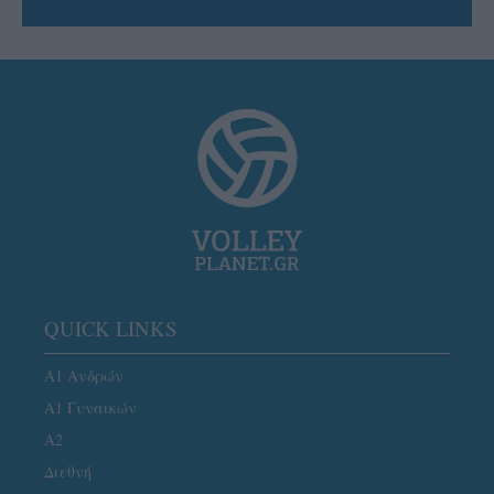
QUICK LINKS
Α1 Ανδρών
Α1 Γυναικών
A2
Διεθνή