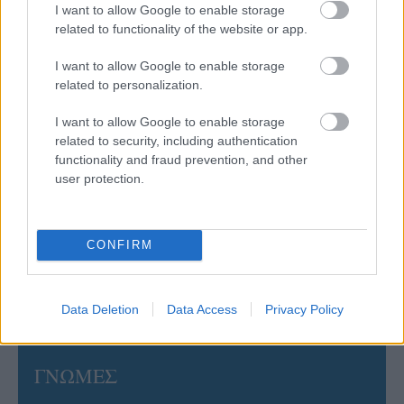
I want to allow Google to enable storage
related to functionality of the website or app.
06/08/2026
I want to allow Google to enable storage
Το πάλεψε μέχρι τέλους η Εθνική γυναικών κόντρα
στην Ιταλία Β’
related to personalization.
I want to allow Google to enable storage
06/08/2026
related to security, including authentication
Η FIVB σχεδιάζει να διοργανώσει το Παγκόσμιο
functionality and fraud prevention, and other
Πρωτάθλημα τον Δεκέμβριο – Αντιδρούν οι σύλλογοι
user protection.
06/08/2026
CONFIRM
Έτοιμη για… υψηλές πτήσεις η Μπενφίκα του Ψάρρα
με τον «Ιπτάμενο Ολλανδό» Βίλτενμπουργκ
Data Deletion
Data Access
Privacy Policy
ΓΝΩΜΕΣ