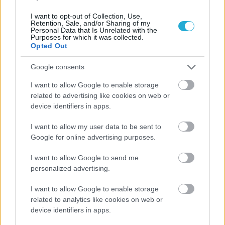
I want to opt-out of Collection, Use,
Retention, Sale, and/or Sharing of my
Personal Data that Is Unrelated with the
Purposes for which it was collected.
Opted Out
Google consents
ΡΟΗ ΕΙΔΗΣΕΩΝ
I want to allow Google to enable storage
related to advertising like cookies on web or
09/08/2026
device identifiers in apps.
Φοίνικας Σύρου: Ο Δεναξάς άμεσος συνεργάτης του
Χατζηαντωνίου
I want to allow my user data to be sent to
Google for online advertising purposes.
08/08/2026
I want to allow Google to send me
Δείπνο της ΕΟΠΕ προς τιμήν του Ισίδωρου Κούβελου
personalized advertising.
παρουσία των Εθνικών ομάδων
I want to allow Google to enable storage
related to analytics like cookies on web or
07/08/2026
device identifiers in apps.
«Αντίο» με ήττα για τις διεθνείς μας στο τουρνουά του
Ουρμπίνο