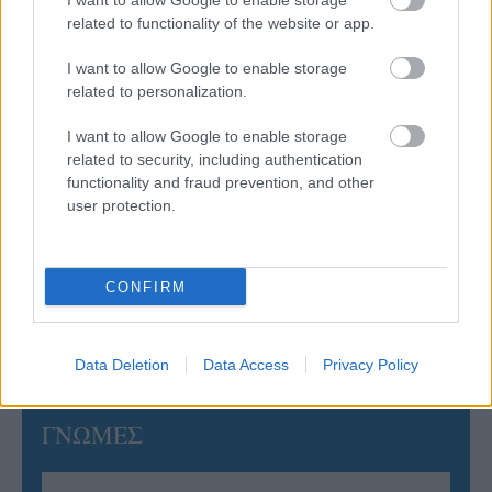
I want to allow Google to enable storage
related to functionality of the website or app.
06/08/2026
Έτοιμη για… υψηλές πτήσεις η Μπενφίκα του Ψάρρα
I want to allow Google to enable storage
με τον «Ιπτάμενο Ολλανδό» Βίλτενμπουργκ
related to personalization.
I want to allow Google to enable storage
05/08/2026
related to security, including authentication
Ισόπαλο το πρωτο φιλικό τεστ της Εθνικής στο
functionality and fraud prevention, and other
Ουρμπίνο
user protection.
05/08/2026
Προς στρατηγική συνεργασία ΠΑΣΑΠΠ και
CONFIRM
Πανεπιστημίου Πατρών
Data Deletion
Data Access
Privacy Policy
ΓΝΩΜΕΣ