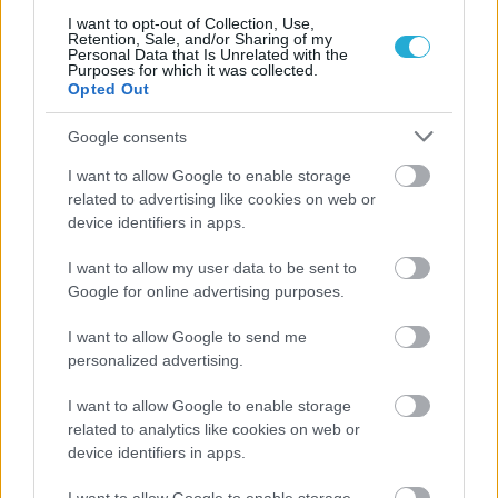
I want to opt-out of Collection, Use,
Retention, Sale, and/or Sharing of my
Personal Data that Is Unrelated with the
Purposes for which it was collected.
Opted Out
Google consents
ΡΟΗ ΕΙΔΗΣΕΩΝ
I want to allow Google to enable storage
related to advertising like cookies on web or
07/08/2026
device identifiers in apps.
«Αντίο» με ήττα για τις διεθνείς μας στο τουρνουά του
Ουρμπίνο
I want to allow my user data to be sent to
Google for online advertising purposes.
06/08/2026
Το πάλεψε μέχρι τέλους η Εθνική γυναικών κόντρα
I want to allow Google to send me
στην Ιταλία Β’
personalized advertising.
I want to allow Google to enable storage
06/08/2026
related to analytics like cookies on web or
Η FIVB σχεδιάζει να διοργανώσει το Παγκόσμιο
device identifiers in apps.
Πρωτάθλημα τον Δεκέμβριο – Αντιδρούν οι σύλλογοι