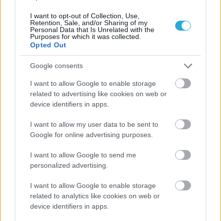
I want to opt-out of Collection, Use,
Retention, Sale, and/or Sharing of my
Personal Data that Is Unrelated with the
Purposes for which it was collected.
Opted Out
Google consents
ΡΟΗ ΕΙΔΗΣΕΩΝ
I want to allow Google to enable storage
related to advertising like cookies on web or
08/08/2026
device identifiers in apps.
Δείπνο της ΕΟΠΕ προς τιμήν του Ισίδωρου Κούβελου
παρουσία των Εθνικών ομάδων
I want to allow my user data to be sent to
Google for online advertising purposes.
07/08/2026
I want to allow Google to send me
«Αντίο» με ήττα για τις διεθνείς μας στο τουρνουά του
personalized advertising.
Ουρμπίνο
I want to allow Google to enable storage
related to analytics like cookies on web or
06/08/2026
device identifiers in apps.
Το πάλεψε μέχρι τέλους η Εθνική γυναικών κόντρα
στην Ιταλία Β’