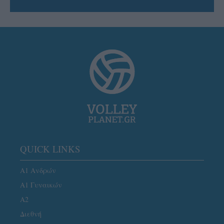
QUICK LINKS
Α1 Ανδρών
Α1 Γυναικών
A2
Διεθνή