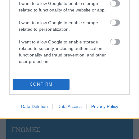
I want to allow Google to enable storage
related to functionality of the website or app.
06/08/2026
I want to allow Google to enable storage
Η FIVB σχεδιάζει να διοργανώσει το Παγκόσμιο
Πρωτάθλημα τον Δεκέμβριο – Αντιδρούν οι σύλλογοι
related to personalization.
I want to allow Google to enable storage
06/08/2026
related to security, including authentication
Έτοιμη για… υψηλές πτήσεις η Μπενφίκα του Ψάρρα
functionality and fraud prevention, and other
με τον «Ιπτάμενο Ολλανδό» Βίλτενμπουργκ
user protection.
05/08/2026
CONFIRM
Ισόπαλο το πρωτο φιλικό τεστ της Εθνικής στο
Ουρμπίνο
Data Deletion
Data Access
Privacy Policy
ΓΝΩΜΕΣ