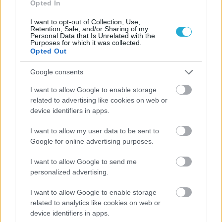
Opted In
I want to opt-out of Collection, Use,
Retention, Sale, and/or Sharing of my
Personal Data that Is Unrelated with the
Purposes for which it was collected.
Opted Out
Google consents
ΡΟΗ ΕΙΔΗΣΕΩΝ
I want to allow Google to enable storage
related to advertising like cookies on web or
device identifiers in apps.
06/08/2026
Το πάλεψε μέχρι τέλους η Εθνική γυναικών κόντρα
I want to allow my user data to be sent to
στην Ιταλία Β’
Google for online advertising purposes.
I want to allow Google to send me
06/08/2026
Η FIVB σχεδιάζει να διοργανώσει το Παγκόσμιο
personalized advertising.
Πρωτάθλημα τον Δεκέμβριο – Αντιδρούν οι σύλλογοι
I want to allow Google to enable storage
related to analytics like cookies on web or
06/08/2026
device identifiers in apps.
Έτοιμη για… υψηλές πτήσεις η Μπενφίκα του Ψάρρα