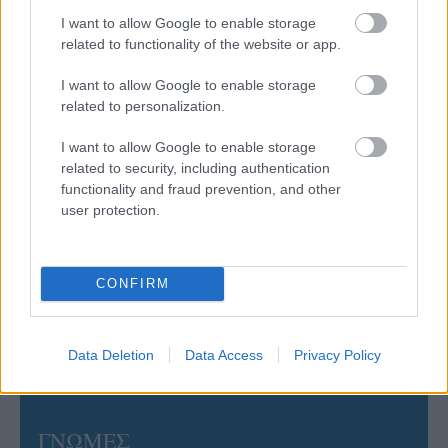
με τον «Ιπτάμενο Ολλανδό» Βίλτενμπουργκ
I want to allow Google to enable storage
related to functionality of the website or app.
05/08/2026
I want to allow Google to enable storage
Ισόπαλο το πρωτο φιλικό τεστ της Εθνικής στο
related to personalization.
Ουρμπίνο
I want to allow Google to enable storage
related to security, including authentication
05/08/2026
functionality and fraud prevention, and other
Προς στρατηγική συνεργασία ΠΑΣΑΠΠ και
user protection.
Πανεπιστημίου Πατρών
05/08/2026
CONFIRM
Πρώτο δυνατό τεστ της Εθνικής Γυναικών επί ιταλικού
εδάφους με Σουηδία
Data Deletion
Data Access
Privacy Policy
ΓΝΩΜΕΣ