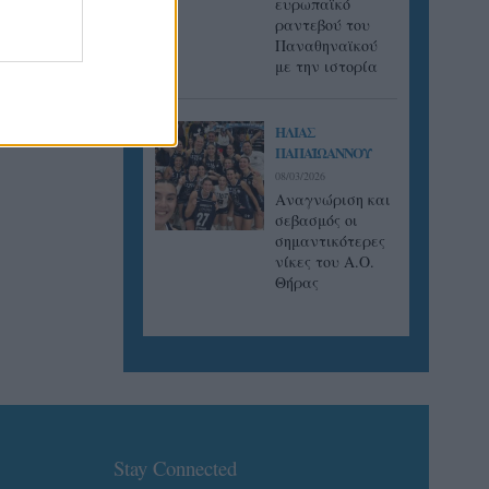
ευρωπαϊκό
ραντεβού του
Παναθηναϊκού
με την ιστορία
ΗΛΙΑΣ
ΠΑΠΑΪΩΑΝΝΟΥ
08/03/2026
Αναγνώριση και
σεβασμός οι
σημαντικότερες
νίκες του Α.Ο.
Θήρας
Stay Connected