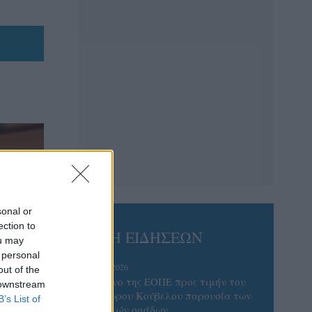
sonal or
ection to
ΡΟΗ ΕΙΔΗΣΕΩΝ
ou may
 personal
08/08/2026
out of the
Δείπνο της ΕΟΠΕ προς τιμήν του
 downstream
Ισίδωρου Κούβελου παρουσία των
B’s List of
Εθνικών ομάδων