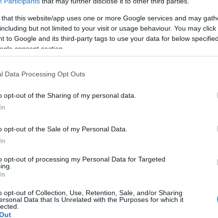
Participants
that may further disclose it to other third parties.
 that this website/app uses one or more Google services and may gath
including but not limited to your visit or usage behaviour. You may click 
 to Google and its third-party tags to use your data for below specifi
ogle consent section.
l Data Processing Opt Outs
o opt-out of the Sharing of my personal data.
In
o opt-out of the Sale of my Personal Data.
In
to opt-out of processing my Personal Data for Targeted
ing.
In
ραιά ο οποίος νίκησε το Περιστέρι με 3-0 στο πιο
ναικών της ΕΣΠΕΔΑ στη 17η αγωνιστική.
o opt-out of Collection, Use, Retention, Sale, and/or Sharing
ersonal Data that Is Unrelated with the Purposes for which it
lected.
Out