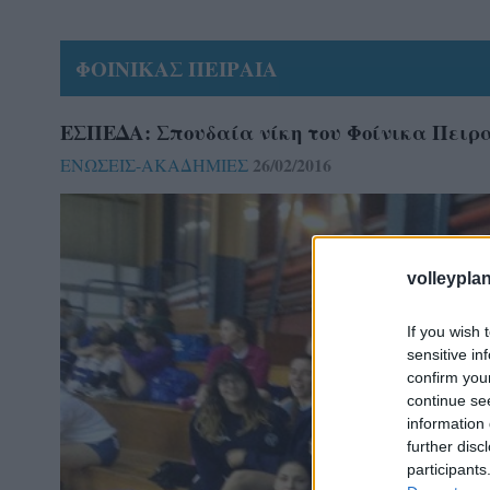
ΦΟΙΝΙΚΑΣ ΠΕΙΡΑΙΑ
ΕΣΠΕΔΑ: Σπουδαία νίκη του Φοίνικα Πειρ
26/02/2016
ΕΝΩΣΕΙΣ-ΑΚΑΔΗΜΙΕΣ
volleyplan
If you wish 
sensitive in
confirm you
continue se
information 
further disc
participants