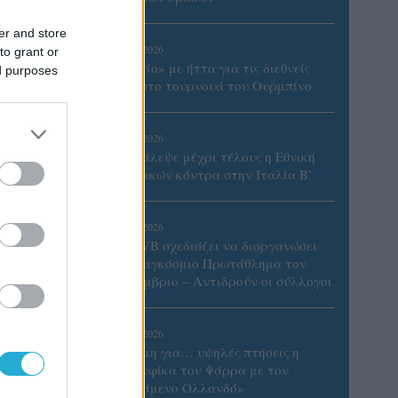
er and store
07/08/2026
to grant or
«Αντίο» με ήττα για τις διεθνείς
ed purposes
μας στο τουρνουά του Ουρμπίνο
06/08/2026
Το πάλεψε μέχρι τέλους η Εθνική
γυναικών κόντρα στην Ιταλία Β’
06/08/2026
Η FIVB σχεδιάζει να διοργανώσει
το Παγκόσμιο Πρωτάθλημα τον
Δεκέμβριο – Αντιδρούν οι σύλλογοι
06/08/2026
Έτοιμη για… υψηλές πτήσεις η
Μπενφίκα του Ψάρρα με τον
«Ιπτάμενο Ολλανδό»