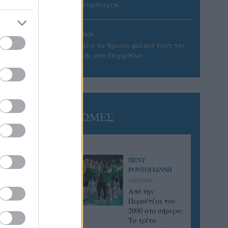
Βίλτενμπουργκ
05/08/2026
Ισόπαλο το πρωτο φιλικό τεστ της
Εθνικής στο Ουρμπίνο
ΓΝΩΜΕΣ
ΠΕΝΥ
ΡΟΝΤΟΓΙΑΝΝΗ
11/03/2026
Από την
Περούτζια του
2000 στο σήμερα:
Tο τρίτο