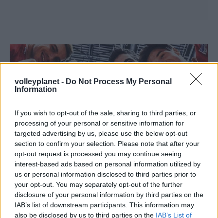
volleyplanet -
Do Not Process My Personal
Information
If you wish to opt-out of the sale, sharing to third parties, or
processing of your personal or sensitive information for
targeted advertising by us, please use the below opt-out
section to confirm your selection. Please note that after your
opt-out request is processed you may continue seeing
interest-based ads based on personal information utilized by
us or personal information disclosed to third parties prior to
your opt-out. You may separately opt-out of the further
06/02/2019
ΔΙΕΘΝΗ
disclosure of your personal information by third parties on the
Πανηγύρισε σαν στο… σπίτι του ο Φράγκος
IAB’s list of downstream participants. This information may
also be disclosed by us to third parties on the
IAB’s List of
Ακόμη μία νίκη με τη νέα του ομάδα, τη Φραγκφούρτη