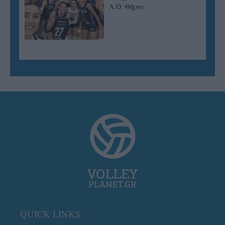
Α.Ο. Θήρας
QUICK LINKS