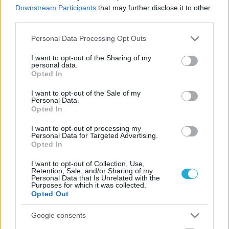
Downstream Participants
that may further disclose it to other
πανηγύρισε το Σάββατο στην 15η αγωνστική της Bundesliga
third parties.
ο Ανδρέας Φράγκος, ο οποίος κόντρα στην γηπεδούχο TV
Ρότενμπούργκ είχε την αίσθηση ότι... παίζει ακόμη στην
Please note that this website/app uses one or more Google
Personal Data Processing Opt Outs
ελληνική Volleyleague!
services and may gather and store information including but
not limited to your visit or usage behaviour. You may click to
I want to opt-out of the Sharing of my
personal data.
grant or deny consent to Google and its third-party tags to
Opted In
use your data for below specified purposes in below Google
consent section.
I want to opt-out of the Sale of my
Personal Data.
Opted In
I want to opt-out of processing my
Personal Data for Targeted Advertising.
Opted In
I want to opt-out of Collection, Use,
Retention, Sale, and/or Sharing of my
Personal Data that Is Unrelated with the
Purposes for which it was collected.
Opted Out
Google consents