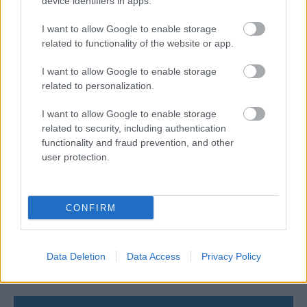
device identifiers in apps.
06/08/2026
Το πάλεψε μέχρι τέλους η Εθνική γυναικών κόντρα
I want to allow Google to enable storage
στην Ιταλία Β’
related to functionality of the website or app.
I want to allow Google to enable storage
06/08/2026
related to personalization.
Η FIVB σχεδιάζει να διοργανώσει το Παγκόσμιο
Πρωτάθλημα τον Δεκέμβριο – Αντιδρούν οι σύλλογοι
I want to allow Google to enable storage
related to security, including authentication
functionality and fraud prevention, and other
06/08/2026
user protection.
Έτοιμη για… υψηλές πτήσεις η Μπενφίκα του Ψάρρα
με τον «Ιπτάμενο Ολλανδό» Βίλτενμπουργκ
CONFIRM
05/08/2026
Ισόπαλο το πρωτο φιλικό τεστ της Εθνικής στο
Ουρμπίνο
Data Deletion
Data Access
Privacy Policy