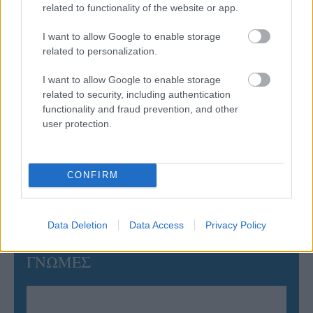
related to functionality of the website or app.
05/08/2026
Ισόπαλο το πρωτο φιλικό τεστ της Εθνικής στο
Ουρμπίνο
I want to allow Google to enable storage
related to personalization.
05/08/2026
I want to allow Google to enable storage
Προς στρατηγική συνεργασία ΠΑΣΑΠΠ και
related to security, including authentication
Πανεπιστημίου Πατρών
functionality and fraud prevention, and other
user protection.
05/08/2026
Πρώτο δυνατό τεστ της Εθνικής Γυναικών επί ιταλικού
CONFIRM
εδάφους με Σουηδία
Data Deletion
Data Access
Privacy Policy
ΓΝΩΜΕΣ