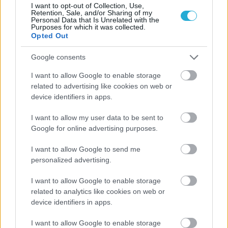
I want to opt-out of Collection, Use,
Retention, Sale, and/or Sharing of my
Personal Data that Is Unrelated with the
Purposes for which it was collected.
Opted Out
ΡΟΗ ΕΙΔΗΣΕΩΝ
Google consents
I want to allow Google to enable storage
06/08/2026
related to advertising like cookies on web or
Το πάλεψε μέχρι τέλους η Εθνική γυναικών κόντρα
device identifiers in apps.
στην Ιταλία Β’
I want to allow my user data to be sent to
Google for online advertising purposes.
06/08/2026
Η FIVB σχεδιάζει να διοργανώσει το Παγκόσμιο
I want to allow Google to send me
Πρωτάθλημα τον Δεκέμβριο – Αντιδρούν οι σύλλογοι
personalized advertising.
I want to allow Google to enable storage
06/08/2026
related to analytics like cookies on web or
Έτοιμη για… υψηλές πτήσεις η Μπενφίκα του Ψάρρα
device identifiers in apps.
με τον «Ιπτάμενο Ολλανδό» Βίλτενμπουργκ
I want to allow Google to enable storage