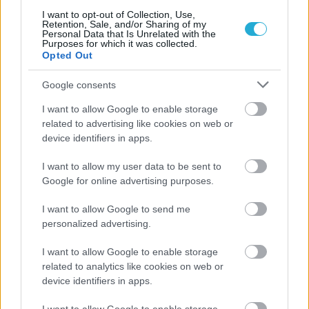
I want to opt-out of Collection, Use,
Retention, Sale, and/or Sharing of my
Personal Data that Is Unrelated with the
Purposes for which it was collected.
Opted Out
Google consents
ΡΟΗ ΕΙΔΗΣΕΩΝ
I want to allow Google to enable storage
related to advertising like cookies on web or
07/08/2026
device identifiers in apps.
«Αντίο» με ήττα για τις διεθνείς μας στο τουρνουά του
Ουρμπίνο
I want to allow my user data to be sent to
Google for online advertising purposes.
06/08/2026
Το πάλεψε μέχρι τέλους η Εθνική γυναικών κόντρα
I want to allow Google to send me
στην Ιταλία Β’
personalized advertising.
I want to allow Google to enable storage
06/08/2026
related to analytics like cookies on web or
Η FIVB σχεδιάζει να διοργανώσει το Παγκόσμιο
device identifiers in apps.
Πρωτάθλημα τον Δεκέμβριο – Αντιδρούν οι σύλλογοι