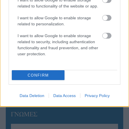
I want to allow Google to enable storage
related to functionality of the website or app.
06/08/2026
Έτοιμη για… υψηλές πτήσεις η Μπενφίκα του Ψάρρα
I want to allow Google to enable storage
με τον «Ιπτάμενο Ολλανδό» Βίλτενμπουργκ
related to personalization.
I want to allow Google to enable storage
05/08/2026
related to security, including authentication
Ισόπαλο το πρωτο φιλικό τεστ της Εθνικής στο
functionality and fraud prevention, and other
Ουρμπίνο
user protection.
05/08/2026
Προς στρατηγική συνεργασία ΠΑΣΑΠΠ και
CONFIRM
Πανεπιστημίου Πατρών
Data Deletion
Data Access
Privacy Policy
ΓΝΩΜΕΣ