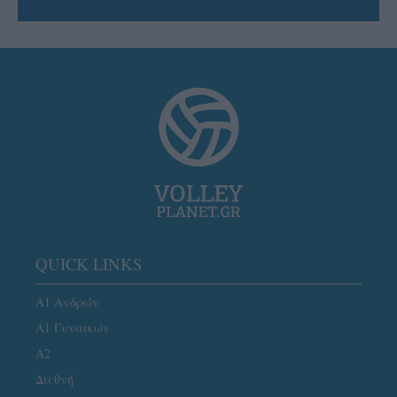
QUICK LINKS
Α1 Ανδρών
Α1 Γυναικών
A2
Διεθνή