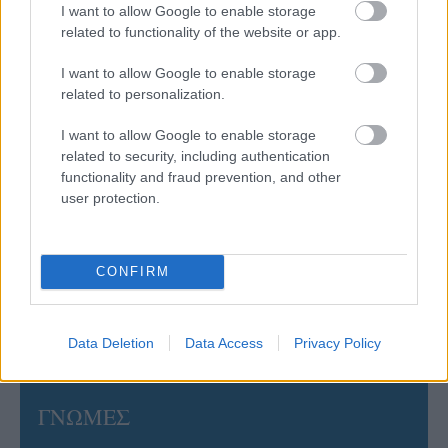
I want to allow Google to enable storage
related to functionality of the website or app.
05/08/2026
I want to allow Google to enable storage
Ισόπαλο το πρωτο φιλικό τεστ της Εθνικής στο
Ουρμπίνο
related to personalization.
I want to allow Google to enable storage
05/08/2026
related to security, including authentication
Προς στρατηγική συνεργασία ΠΑΣΑΠΠ και
functionality and fraud prevention, and other
Πανεπιστημίου Πατρών
user protection.
05/08/2026
CONFIRM
Πρώτο δυνατό τεστ της Εθνικής Γυναικών επί ιταλικού
εδάφους με Σουηδία
Data Deletion
Data Access
Privacy Policy
ΓΝΩΜΕΣ