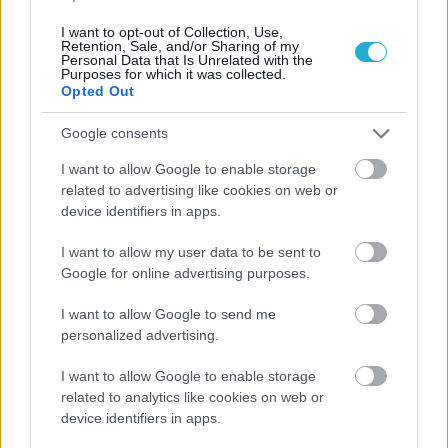
I want to opt-out of Collection, Use,
Retention, Sale, and/or Sharing of my
Personal Data that Is Unrelated with the
Purposes for which it was collected.
Opted Out
Google consents
ΡΟΗ ΕΙΔΗΣΕΩΝ
I want to allow Google to enable storage
related to advertising like cookies on web or
06/08/2026
device identifiers in apps.
Το πάλεψε μέχρι τέλους η Εθνική γυναικών κόντρα
στην Ιταλία Β’
I want to allow my user data to be sent to
Google for online advertising purposes.
06/08/2026
I want to allow Google to send me
Η FIVB σχεδιάζει να διοργανώσει το Παγκόσμιο
personalized advertising.
Πρωτάθλημα τον Δεκέμβριο – Αντιδρούν οι σύλλογοι
I want to allow Google to enable storage
related to analytics like cookies on web or
06/08/2026
device identifiers in apps.
Έτοιμη για… υψηλές πτήσεις η Μπενφίκα του Ψάρρα
με τον «Ιπτάμενο Ολλανδό» Βίλτενμπουργκ