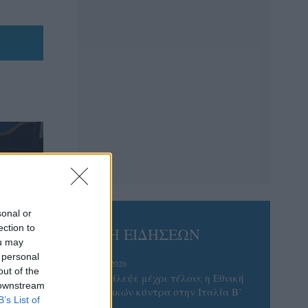
sonal or
ection to
ΡΟΗ ΕΙΔΗΣΕΩΝ
ou may
 personal
06/08/2026
out of the
Το πάλεψε μέχρι τέλους η Εθνική
 downstream
γυναικών κόντρα στην Ιταλία Β’
B’s List of