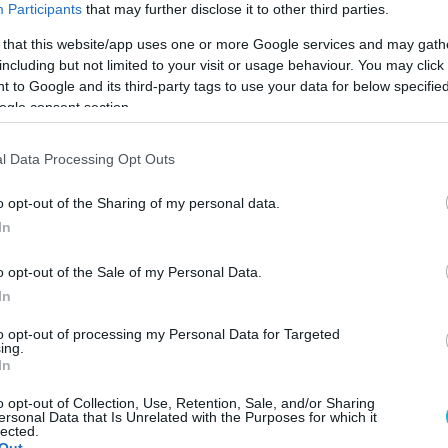
Participants
that may further disclose it to other third parties.
 that this website/app uses one or more Google services and may gath
including but not limited to your visit or usage behaviour. You may click 
 to Google and its third-party tags to use your data for below specifi
ogle consent section.
l Data Processing Opt Outs
o opt-out of the Sharing of my personal data.
In
o opt-out of the Sale of my Personal Data.
In
to opt-out of processing my Personal Data for Targeted
ing.
ριών του μπιτς βόλεϊ Αντωνακάκη/ Περδικάκη στ
In
ύ πρωταθλήματος Κ18, συνεχίστηκε και την Παρα
o opt-out of Collection, Use, Retention, Sale, and/or Sharing
ersonal Data that Is Unrelated with the Purposes for which it
 Κρητικοπούλες με τρία στα τρία σφράγισαν και 
lected.