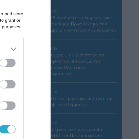
06/08/2026
er and store
Η FIVB σχεδιάζει να διοργανώσει
to grant or
το Παγκόσμιο Πρωτάθλημα τον
ed purposes
Δεκέμβριο – Αντιδρούν οι σύλλογοι
06/08/2026
Έτοιμη για… υψηλές πτήσεις η
Μπενφίκα του Ψάρρα με τον
«Ιπτάμενο Ολλανδό»
Βίλτενμπουργκ
05/08/2026
Ισόπαλο το πρωτο φιλικό τεστ της
Εθνικής στο Ουρμπίνο
ους
σκευή
05/08/2026
Προς στρατηγική συνεργασία
τυπικά
ΠΑΣΑΠΠ και Πανεπιστημίου