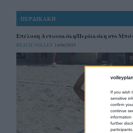
ΠΕΡΔΙΚΑΚΗ
Επέλαση Αντωνακάκη/Περδικάκη στο Μπά
14/06/2019
BEACH VOLLEY
volleyplan
If you wish 
sensitive in
confirm you
continue se
information 
further disc
participants