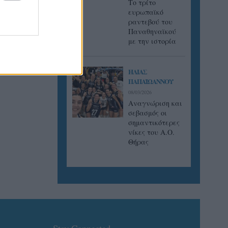
Tο τρίτο
ευρωπαϊκό
ραντεβού του
Παναθηναϊκού
με την ιστορία
ΗΛΙΑΣ
ΠΑΠΑΪΩΑΝΝΟΥ
08/03/2026
Αναγνώριση και
σεβασμός οι
σημαντικότερες
νίκες του Α.Ο.
Θήρας