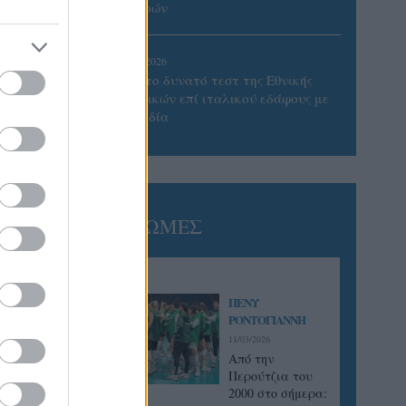
μίλου.
Πατρών
05/08/2026
Πρώτο δυνατό τεστ της Εθνικής
Γυναικών επί ιταλικού εδάφους με
Σουηδία
ΓΝΩΜΕΣ
ΠΕΝΥ
ΡΟΝΤΟΓΙΑΝΝΗ
11/03/2026
Από την
Περούτζια του
2000 στο σήμερα: