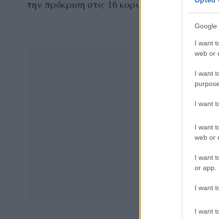
Opted 
την πρόκριση στις 16 κορυφαίες ομάδες, π
Google 
I want t
web or d
I want t
purpose
I want 
I want t
web or d
I want t
or app.
I want t
I want t