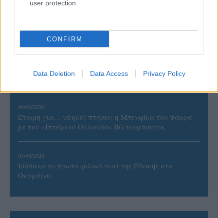
user protection.
06/08/2026
Το πάλεψε μέχρι τέλους η Εθνική γυναικών κόντρα
στην Ιταλία Β’
CONFIRM
06/08/2026
Η FIVB σχεδιάζει να διοργανώσει το Παγκόσμιο
Data Deletion
Data Access
Privacy Policy
Πρωτάθλημα τον Δεκέμβριο – Αντιδρούν οι σύλλογοι
06/08/2026
Έτοιμη για… υψηλές πτήσεις η Μπενφίκα του Ψάρρα
με τον «Ιπτάμενο Ολλανδό» Βίλτενμπουργκ
05/08/2026
Ισόπαλο το πρωτο φιλικό τεστ της Εθνικής στο
Ουρμπίνο