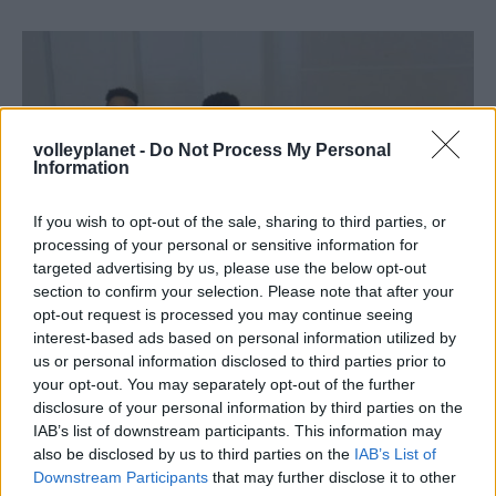
volleyplanet -
Do Not Process My Personal
Information
If you wish to opt-out of the sale, sharing to third parties, or
processing of your personal or sensitive information for
targeted advertising by us, please use the below opt-out
section to confirm your selection. Please note that after your
opt-out request is processed you may continue seeing
interest-based ads based on personal information utilized by
22/09/2017
ΔΙΕΘΝΗ
us or personal information disclosed to third parties prior to
your opt-out. You may separately opt-out of the further
Σε… αγρόκτημα, αντί σε κελιά οι Κουβανοί
disclosure of your personal information by third parties on the
Τα δύσκολα τελειώνουν όπου να’ ναι για τους τέσσερις
IAB’s list of downstream participants. This information may
διεθνείς Κουβανούς άσους, που έχουν καταδικασθεί στη
also be disclosed by us to third parties on the
IAB’s List of
Φινλανδία για βιασμό, καθώς εν αναμονή της αποφυλάκισής
Downstream Participants
that may further disclose it to other
τους εκτίουν την ποινή τους ως εργαζόμενοι για το