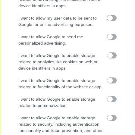
device identifiers in apps.
I want to allow my user data to be sent to
Google for online advertising purposes.
I want to allow Google to send me
personalized advertising.
I want to allow Google to enable storage
related to analytics like cookies on web or
ΡΟΗ ΕΙΔΗΣΕΩΝ
device identifiers in apps.
I want to allow Google to enable storage
08/08/2026
Δείπνο της ΕΟΠΕ προς τιμήν του Ισίδωρου Κούβελου
related to functionality of the website or app.
παρουσία των Εθνικών ομάδων
I want to allow Google to enable storage
related to personalization.
07/08/2026
«Αντίο» με ήττα για τις διεθνείς μας στο τουρνουά του
I want to allow Google to enable storage
Ουρμπίνο
related to security, including authentication
functionality and fraud prevention, and other