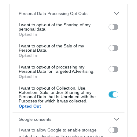
third parties.
κοινωνικό σύνολο.
Please note that this website/app uses one or more Google
Personal Data Processing Opt Outs
services and may gather and store information including but
not limited to your visit or usage behaviour. You may click to
I want to opt-out of the Sharing of my
personal data.
grant or deny consent to Google and its third-party tags to
Opted In
use your data for below specified purposes in below Google
consent section.
I want to opt-out of the Sale of my
Personal Data.
Opted In
I want to opt-out of processing my
Personal Data for Targeted Advertising.
Opted In
I want to opt-out of Collection, Use,
Retention, Sale, and/or Sharing of my
Personal Data that Is Unrelated with the
Purposes for which it was collected.
Opted Out
Google consents
I want to allow Google to enable storage
related to advertising like cookies on web or