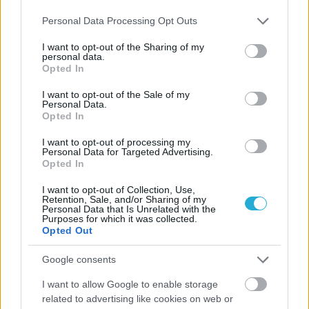
Please note that this website/app uses one or more Google
Personal Data Processing Opt Outs
services and may gather and store information including but
not limited to your visit or usage behaviour. You may click to
I want to opt-out of the Sharing of my
personal data.
grant or deny consent to Google and its third-party tags to
Opted In
use your data for below specified purposes in below Google
consent section.
I want to opt-out of the Sale of my
Personal Data.
Opted In
I want to opt-out of processing my
Personal Data for Targeted Advertising.
Opted In
I want to opt-out of Collection, Use,
Retention, Sale, and/or Sharing of my
Personal Data that Is Unrelated with the
Purposes for which it was collected.
Opted Out
Google consents
I want to allow Google to enable storage
related to advertising like cookies on web or