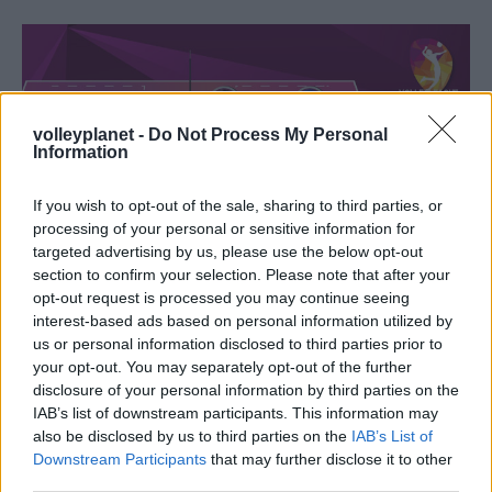
volleyplanet -
Do Not Process My Personal
Information
If you wish to opt-out of the sale, sharing to third parties, or
processing of your personal or sensitive information for
targeted advertising by us, please use the below opt-out
section to confirm your selection. Please note that after your
opt-out request is processed you may continue seeing
interest-based ads based on personal information utilized by
us or personal information disclosed to third parties prior to
26/11/2018
Α1 ΓΥΝΑΙΚΩΝ
your opt-out. You may separately opt-out of the further
Η Dream Team της 6ης αγωνιστικής
disclosure of your personal information by third parties on the
IAB’s list of downstream participants. This information may
Η Θέτιδα Βούλας έχει την τιμητική της στην Dream Team
ης
also be disclosed by us to third parties on the
IAB’s List of
της 6
αγωνιστικής καθώς Ξηντάρα και Δρακουλίδου
Downstream Participants
that may further disclose it to other
βρίσκονται στην κορυφαία επτάδα δίνοντας έτσι συνέχεια
third parties.
στην μεγάλη νίκη τους επί του Αίαντα Ευόσμου.