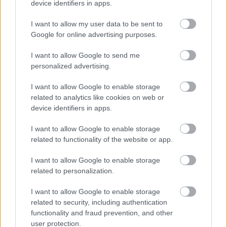
device identifiers in apps.
I want to allow my user data to be sent to
Google for online advertising purposes.
I want to allow Google to send me
personalized advertising.
I want to allow Google to enable storage
ΡΟΗ ΕΙΔΗΣΕΩΝ
related to analytics like cookies on web or
device identifiers in apps.
09/08/2026
I want to allow Google to enable storage
Φοίνικας Σύρου: Ο Δεναξάς άμεσος συνεργάτης του
related to functionality of the website or app.
Χατζηαντωνίου
I want to allow Google to enable storage
related to personalization.
08/08/2026
Δείπνο της ΕΟΠΕ προς τιμήν του Ισίδωρου Κούβελου
I want to allow Google to enable storage
παρουσία των Εθνικών ομάδων
related to security, including authentication
functionality and fraud prevention, and other
07/08/2026
user protection.