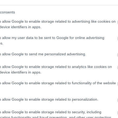
σεις του στην ιστοσελίδα της ΕΣΑΠ αναφέρθηκε 
ια το ποια διαδικασία ακολουθείτε μέχρι να βγει
consents
o allow Google to enable storage related to advertising like cookies on
evice identifiers in apps.
o allow my user data to be sent to Google for online advertising
s.
to allow Google to send me personalized advertising.
o allow Google to enable storage related to analytics like cookies on
evice identifiers in apps.
o allow Google to enable storage related to functionality of the website
o allow Google to enable storage related to personalization.
o allow Google to enable storage related to security, including
cation functionality and fraud prevention, and other user protection.