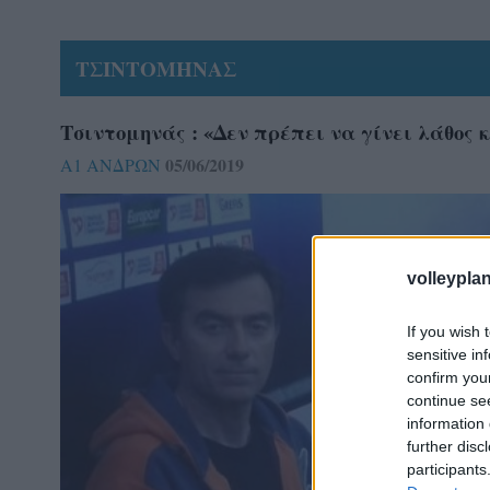
ΤΣΙΝΤΟΜΗΝΑΣ
Τσιντομηνάς : «Δεν πρέπει να γίνει λάθος 
05/06/2019
Α1 ΑΝΔΡΩΝ
volleyplan
If you wish 
sensitive in
confirm you
continue se
information 
further disc
participants