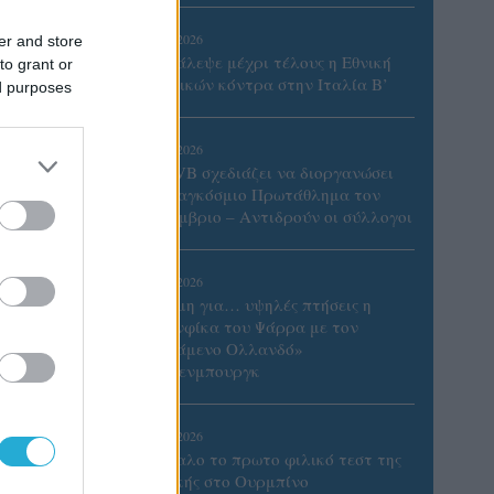
06/08/2026
er and store
Το πάλεψε μέχρι τέλους η Εθνική
to grant or
γυναικών κόντρα στην Ιταλία Β’
ed purposes
06/08/2026
Η FIVB σχεδιάζει να διοργανώσει
το Παγκόσμιο Πρωτάθλημα τον
Δεκέμβριο – Αντιδρούν οι σύλλογοι
06/08/2026
Έτοιμη για… υψηλές πτήσεις η
Μπενφίκα του Ψάρρα με τον
«Ιπτάμενο Ολλανδό»
Βίλτενμπουργκ
έρα»
ν και
05/08/2026
Ισόπαλο το πρωτο φιλικό τεστ της
την
Εθνικής στο Ουρμπίνο