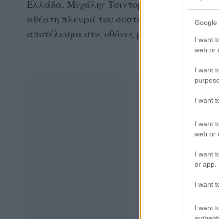
Ελλάδα, Μιχάλης Τσιντομηνάς και με δηλώ
αθέατη πλευρά του συστήματος και κυρίως γ
Google 
αποτέλεσμα στις οθόνες μας.
I want t
web or d
I want t
purpose
I want 
I want t
web or d
I want t
or app.
I want t
I want t
authenti