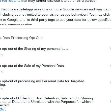
Participants
that may further disclose it to other third parties.
 that this website/app uses one or more Google services and may gath
including but not limited to your visit or usage behaviour. You may click 
 to Google and its third-party tags to use your data for below specifi
ogle consent section.
l Data Processing Opt Outs
o opt-out of the Sharing of my personal data.
In
o opt-out of the Sale of my Personal Data.
In
to opt-out of processing my Personal Data for Targeted
ing.
In
ην φετινή Volleyleague και φρόντισε με το «καλημ
ας αισθητά τα λάθη και τις… μουρμούρες αθλητώ
o opt-out of Collection, Use, Retention, Sale, and/or Sharing
ersonal Data that Is Unrelated with the Purposes for which it
 πρώτος χειριστής του συστήματος Data Project σ
lected.
Out