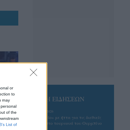
sonal or
ection to
ΡΟΗ ΕΙΔΗΣΕΩΝ
ou may
 personal
07/08/2026
out of the
«Αντίο» με ήττα για τις διεθνείς
 downstream
μας στο τουρνουά του Ουρμπίνο
B’s List of