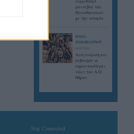
ευρωπαϊκό
ραντεβού του
Παναθηναϊκού
με την ιστορία
ΗΛΙΑΣ
ΠΑΠΑΪΩΑΝΝΟΥ
08/03/2026
Αναγνώριση και
σεβασμός οι
σημαντικότερες
νίκες του Α.Ο.
Θήρας
Stay Connected