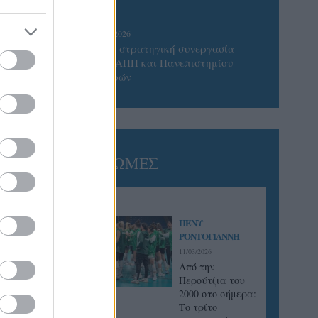
στην
 το
05/08/2026
Προς στρατηγική συνεργασία
ΠΑΣΑΠΠ και Πανεπιστημίου
Πατρών
ΓΝΩΜΕΣ
ΠΕΝΥ
ΡΟΝΤΟΓΙΑΝΝΗ
11/03/2026
Από την
Περούτζια του
2000 στο σήμερα:
Tο τρίτο