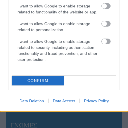
στην Ιταλία Β’
I want to allow Google to enable storage
related to functionality of the website or app.
06/08/2026
I want to allow Google to enable storage
Η FIVB σχεδιάζει να διοργανώσει το Παγκόσμιο
related to personalization.
Πρωτάθλημα τον Δεκέμβριο – Αντιδρούν οι σύλλογοι
I want to allow Google to enable storage
related to security, including authentication
06/08/2026
functionality and fraud prevention, and other
Έτοιμη για… υψηλές πτήσεις η Μπενφίκα του Ψάρρα
user protection.
με τον «Ιπτάμενο Ολλανδό» Βίλτενμπουργκ
05/08/2026
CONFIRM
Ισόπαλο το πρωτο φιλικό τεστ της Εθνικής στο
Ουρμπίνο
Data Deletion
Data Access
Privacy Policy
ΓΝΩΜΕΣ