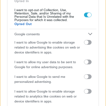
Opted In
I want to opt-out of Collection, Use,
Retention, Sale, and/or Sharing of my
Personal Data that Is Unrelated with the
Purposes for which it was collected.
Opted Out
Google consents
ΡΟΗ ΕΙΔΗΣΕΩΝ
I want to allow Google to enable storage
related to advertising like cookies on web or
device identifiers in apps.
08/08/2026
Δείπνο της ΕΟΠΕ προς τιμήν του Ισίδωρου Κούβελου
I want to allow my user data to be sent to
παρουσία των Εθνικών ομάδων
Google for online advertising purposes.
07/08/2026
I want to allow Google to send me
«Αντίο» με ήττα για τις διεθνείς μας στο τουρνουά του
personalized advertising.
Ουρμπίνο
I want to allow Google to enable storage
related to analytics like cookies on web or
06/08/2026
device identifiers in apps.
Το πάλεψε μέχρι τέλους η Εθνική γυναικών κόντρα