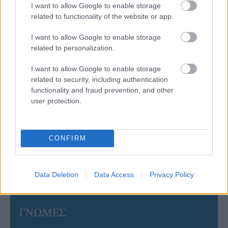
I want to allow Google to enable storage
related to functionality of the website or app.
06/08/2026
I want to allow Google to enable storage
Η FIVB σχεδιάζει να διοργανώσει το Παγκόσμιο
Πρωτάθλημα τον Δεκέμβριο – Αντιδρούν οι σύλλογοι
related to personalization.
I want to allow Google to enable storage
06/08/2026
related to security, including authentication
Έτοιμη για… υψηλές πτήσεις η Μπενφίκα του Ψάρρα
functionality and fraud prevention, and other
με τον «Ιπτάμενο Ολλανδό» Βίλτενμπουργκ
user protection.
05/08/2026
CONFIRM
Ισόπαλο το πρωτο φιλικό τεστ της Εθνικής στο
Ουρμπίνο
Data Deletion
Data Access
Privacy Policy
ΓΝΩΜΕΣ