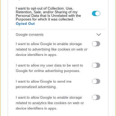
I want to opt-out of Collection, Use,
Retention, Sale, and/or Sharing of my
Personal Data that Is Unrelated with the
Purposes for which it was collected.
Opted Out
Google consents
ΡΟΗ ΕΙΔΗΣΕΩΝ
I want to allow Google to enable storage
related to advertising like cookies on web or
08/08/2026
device identifiers in apps.
Δείπνο της ΕΟΠΕ προς τιμήν του Ισίδωρου Κούβελου
παρουσία των Εθνικών ομάδων
I want to allow my user data to be sent to
Google for online advertising purposes.
07/08/2026
I want to allow Google to send me
«Αντίο» με ήττα για τις διεθνείς μας στο τουρνουά του
personalized advertising.
Ουρμπίνο
I want to allow Google to enable storage
related to analytics like cookies on web or
06/08/2026
device identifiers in apps.
Το πάλεψε μέχρι τέλους η Εθνική γυναικών κόντρα
στην Ιταλία Β’