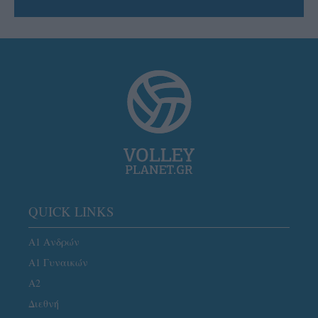
QUICK LINKS
Α1 Ανδρών
Α1 Γυναικών
A2
Διεθνή