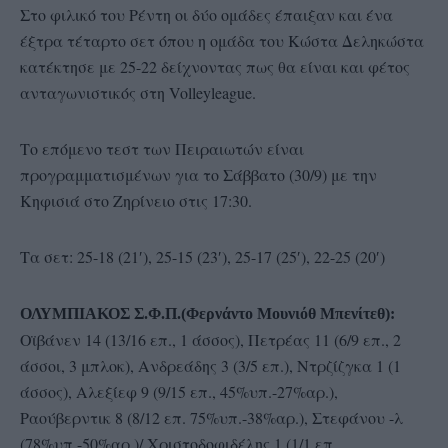
Στο φιλικό του Ρέντη οι δύο ομάδες έπαιξαν και ένα
έξτρα τέταρτο σετ όπου η ομάδα του Κώστα Δεληκώστα
κατέκτησε με 25-22 δείχνοντας πως θα είναι και φέτος
ανταγωνιστικός στη Volleyleague.
Το επόμενο τεστ των Πειραιωτών είναι
προγραμματισμένων για το Σάββατο (30/9) με την
Κηφισιά στο Ζηρίνειο στις 17:30.
Τα σετ: 25-18 (21′), 25-15 (23′), 25-17 (25′), 22-25 (20′)
ΟΛΥΜΠΙΑΚΟΣ Σ.Φ.Π.(Φερνάντο Μουνιόθ Μπενίτεθ):
Οϊβάνεν 14 (13/16 επ., 1 άσσος), Πετρέας 11 (6/9 επ., 2
άσσοι, 3 μπλοκ), Ανδρεάδης 3 (3/5 επ.), Ντρζίζγκα 1 (1
άσσος), Αλεξίεφ 9 (9/15 επ., 45%υπ.-27%αρ.),
Ραούβερντικ 8 (8/12 επ. 75%υπ.-38%αρ.), Στεφάνου -λ
(78%υπ.-50%αρ.)/ Χριστοδοφιδέλης 1 (1/1 επ.,