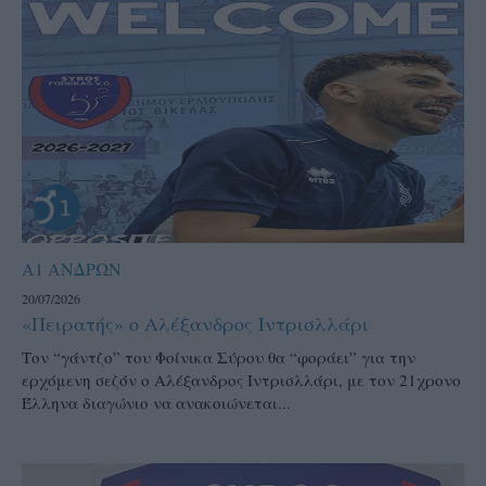
Α1 ΑΝΔΡΩΝ
20/07/2026
«Πειρατής» ο Αλέξανδρος Ιντρισλλάρι
Τον “γάντζο” του Φοίνικα Σύρου θα “φοράει” για την
ερχόμενη σεζόν ο Αλέξανδρος Ιντρισλλάρι, με τον 21χρονο
Έλληνα διαγώνιο να ανακοιώνεται...