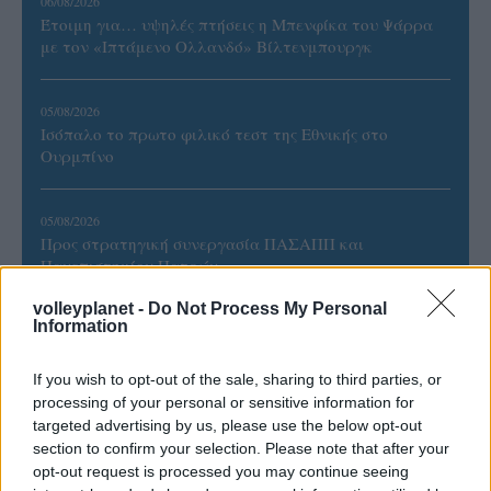
06/08/2026
Έτοιμη για… υψηλές πτήσεις η Μπενφίκα του Ψάρρα
με τον «Ιπτάμενο Ολλανδό» Βίλτενμπουργκ
05/08/2026
Ισόπαλο το πρωτο φιλικό τεστ της Εθνικής στο
Ουρμπίνο
05/08/2026
Προς στρατηγική συνεργασία ΠΑΣΑΠΠ και
Πανεπιστημίου Πατρών
volleyplanet -
Do Not Process My Personal
Information
If you wish to opt-out of the sale, sharing to third parties, or
ΓΝΩΜΕΣ
processing of your personal or sensitive information for
targeted advertising by us, please use the below opt-out
section to confirm your selection. Please note that after your
opt-out request is processed you may continue seeing
ΠΕΝΥ ΡΟΝΤΟΓΙΑΝΝΗ