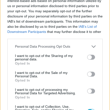
interest-based ads based on personal information utilized by
11/03/2026
us or personal information disclosed to third parties prior to
Από την Περούτζια του 2000
your opt-out. You may separately opt-out of the further
στο σήμερα: Tο τρίτο
disclosure of your personal information by third parties on the
ευρωπαϊκό ραντεβού του
IAB’s list of downstream participants. This information may
Παναθηναϊκού με την
also be disclosed by us to third parties on the
IAB’s List of
ιστορία
Downstream Participants
that may further disclose it to other
third parties.
Please note that this website/app uses one or more Google
Personal Data Processing Opt Outs
ΗΛΙΑΣ ΠΑΠΑΪΩΑΝΝΟΥ
services and may gather and store information including but
08/03/2026
not limited to your visit or usage behaviour. You may click to
I want to opt-out of the Sharing of my
Αναγνώριση και σεβασμός
personal data.
grant or deny consent to Google and its third-party tags to
Opted In
οι σημαντικότερες νίκες του
use your data for below specified purposes in below Google
Α.Ο. Θήρας
consent section.
I want to opt-out of the Sale of my
Personal Data.
Opted In
I want to opt-out of processing my
Personal Data for Targeted Advertising.
Opted In
I want to opt-out of Collection, Use,
Retention, Sale, and/or Sharing of my