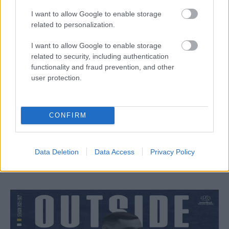
I want to allow Google to enable storage
related to personalization.
I want to allow Google to enable storage
related to security, including authentication
functionality and fraud prevention, and other
user protection.
Aκολουθήστε μας
παντού…
CONFIRM
Data Deletion
Data Access
Privacy Policy