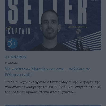
Α1 ΑΝΔΡΩΝ
22/07/2026
Με «κάπτεν» Maroulao και στα… σαλόνια το
Ρέθυμνο (vid)!
Για 5η συνεχόμενη χρονιά ο Θάνος Μαρούλης θα ηγηθεί της
προσπάθειάς διάκρισης του ΟΠΕΡ Ρεθύμνου στην επιστροφή
της κρητικής ομάδας έπειτα από 21 χρόνια...