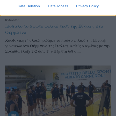
Data Deletion
Data Access
Privacy Policy
ΕΘΝΙΚΕΣ ΟΜΑΔΕΣ
05/08/2026
Ισόπαλο το πρωτο φιλικό τεστ της Εθνικής στο
Ουρμπίνο
Χωρίς νικητή ολοκληρώθηκε το πρώτο φιλικό της Εθνικής
γυναικών στο Ούρμπινο της Ιταλίας, καθώς ο αγώνας με την
Σουηδία έληξε 2-2 σετ. Την Πέμπτη 6/8 οι...