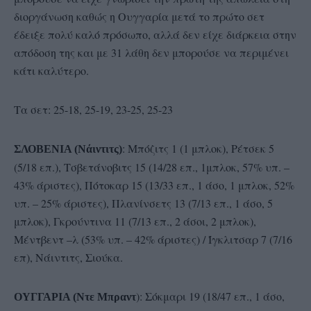
διοργάνωση καθώς η Ουγγαρία μετά το πρώτο σετ
έδειξε πολύ καλό πρόσωπο, αλλά δεν είχε διάρκεια στην
απόδοση της και με 31 λάθη δεν μπορούσε να περιμένει
κάτι καλύτερο.
Τα σετ: 25-18, 25-19, 23-25, 25-23
: Μπόζιτς 1 (1 μπλοκ), Ρέτσεκ 5
ΣΛΟΒΕΝΙΑ (Νάιντιτς)
(5/18 επ.), Τσβετάνοβιτς 15 (14/28 επ., 1μπλοκ, 57% υπ. –
43% άριστες), Πότοκαρ 15 (13/33 επ., 1 άσο, 1 μπλοκ, 52%
υπ. – 25% άριστες), Πλανίνσετς 13 (7/13 επ., 1 άσο, 5
μπλοκ), Γκρούντινα 11 (7/13 επ., 2 άσοι, 2 μπλοκ),
Μέντβεντ –λ (53% υπ. – 42% άριστες) / Ίγκλιτσαρ 7 (7/16
επ), Νάιντιτς, Σιούκα.
): Σόκμαρι 19 (18/47 επ., 1 άσο,
ΟΥΓΓΑΡΙΑ (Ντε Μπραντ