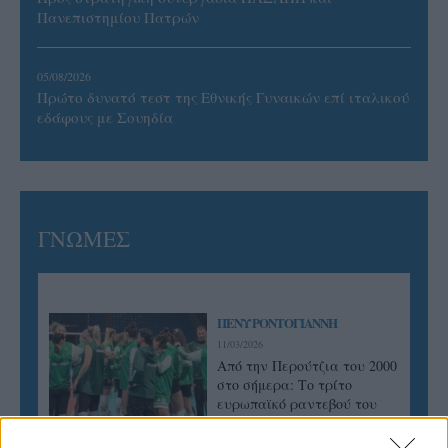
Πανεπιστημίου Πατρών
05/08/2026
Πρώτο δυνατό τεστ της Εθνικής Γυναικών επί ιταλικού
εδάφους με Σουηδία
ΓΝΩΜΕΣ
ΠΕΝΥ ΡΟΝΤΟΓΙΑΝΝΗ
11/03/2026
Από την Περούτζια του 2000
στο σήμερα: Tο τρίτο
ευρωπαϊκό ραντεβού του
Παναθηναϊκού με την
ιστορία