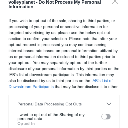
volleyplanet -
Do Not Process My Personal
Information
ΗΛΙΑΣ ΠΑΠΑΪΩΑΝΝΟΥ
If you wish to opt-out of the sale, sharing to third parties, or
processing of your personal or sensitive information for
08/03/2026
targeted advertising by us, please use the below opt-out
Αναγνώριση και σεβασμός
οι σημαντικότερες νίκες του
section to confirm your selection. Please note that after your
Α.Ο. Θήρας
opt-out request is processed you may continue seeing
interest-based ads based on personal information utilized by
us or personal information disclosed to third parties prior to
your opt-out. You may separately opt-out of the further
disclosure of your personal information by third parties on the
IAB’s list of downstream participants. This information may
also be disclosed by us to third parties on the
IAB’s List of
Downstream Participants
that may further disclose it to other
third parties.
Please note that this website/app uses one or more Google
Personal Data Processing Opt Outs
services and may gather and store information including but
not limited to your visit or usage behaviour. You may click to
I want to opt-out of the Sharing of my
personal data.
grant or deny consent to Google and its third-party tags to
Opted In
use your data for below specified purposes in below Google