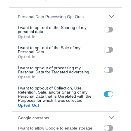
third parties.
Please note that this website/app uses one or more Google
Personal Data Processing Opt Outs
06/08/2026
services and may gather and store information including but
Η FIVB σχεδιάζει να διοργανώσει το Παγκόσμιο
not limited to your visit or usage behaviour. You may click to
I want to opt-out of the Sharing of my
Πρωτάθλημα τον Δεκέμβριο – Αντιδρούν οι σύλλογοι
personal data.
grant or deny consent to Google and its third-party tags to
Opted In
use your data for below specified purposes in below Google
consent section.
06/08/2026
I want to opt-out of the Sale of my
Έτοιμη για… υψηλές πτήσεις η Μπενφίκα του Ψάρρα
Personal Data.
Opted In
με τον «Ιπτάμενο Ολλανδό» Βίλτενμπουργκ
I want to opt-out of processing my
Personal Data for Targeted Advertising.
05/08/2026
Opted In
Ισόπαλο το πρωτο φιλικό τεστ της Εθνικής στο
Ουρμπίνο
I want to opt-out of Collection, Use,
Retention, Sale, and/or Sharing of my
Personal Data that Is Unrelated with the
Purposes for which it was collected.
05/08/2026
Opted Out
Προς στρατηγική συνεργασία ΠΑΣΑΠΠ και
Πανεπιστημίου Πατρών
Google consents
I want to allow Google to enable storage