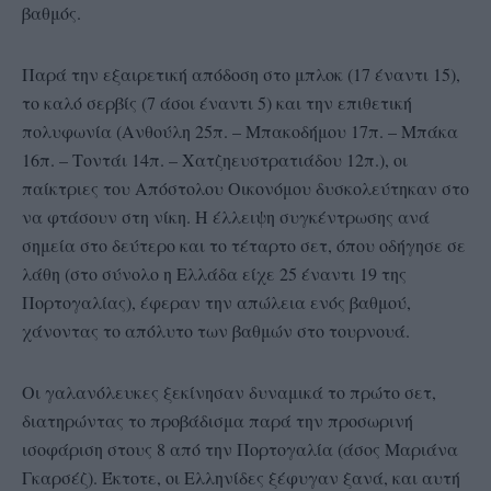
βαθμός.
Παρά την εξαιρετική απόδοση στο μπλοκ (17 έναντι 15),
το καλό σερβίς (7 άσοι έναντι 5) και την επιθετική
πολυφωνία (Ανθούλη 25π. – Μπακοδήμου 17π. – Μπάκα
16π. – Τοντάι 14π. – Χατζηευστρατιάδου 12π.), οι
παίκτριες του Απόστολου Οικονόμου δυσκολεύτηκαν στο
να φτάσουν στη νίκη. Η έλλειψη συγκέντρωσης ανά
σημεία στο δεύτερο και το τέταρτο σετ, όπου οδήγησε σε
λάθη (στο σύνολο η Ελλάδα είχε 25 έναντι 19 της
Πορτογαλίας), έφεραν την απώλεια ενός βαθμού,
χάνοντας το απόλυτο των βαθμών στο τουρνουά.
Οι γαλανόλευκες ξεκίνησαν δυναμικά το πρώτο σετ,
διατηρώντας το προβάδισμα παρά την προσωρινή
ισοφάριση στους 8 από την Πορτογαλία (άσος Μαριάνα
Γκαρσέζ). Έκτοτε, οι Ελληνίδες ξέφυγαν ξανά, και αυτή