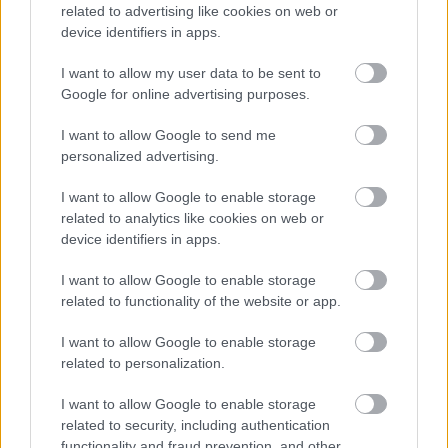
related to advertising like cookies on web or
device identifiers in apps.
ΓΝΩΜΕΣ
I want to allow my user data to be sent to
Google for online advertising purposes.
I want to allow Google to send me
ΠΕΝΥ ΡΟΝΤΟΓΙΑΝΝΗ
personalized advertising.
11/03/2026
I want to allow Google to enable storage
Από την Περούτζια του 2000
στο σήμερα: Tο τρίτο
related to analytics like cookies on web or
ευρωπαϊκό ραντεβού του
device identifiers in apps.
Παναθηναϊκού με την
ιστορία
I want to allow Google to enable storage
related to functionality of the website or app.
I want to allow Google to enable storage
ΗΛΙΑΣ ΠΑΠΑΪΩΑΝΝΟΥ
related to personalization.
08/03/2026
Αναγνώριση και σεβασμός
I want to allow Google to enable storage
οι σημαντικότερες νίκες του
related to security, including authentication
Α.Ο. Θήρας
functionality and fraud prevention, and other