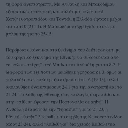
τη φορά ανεπιστρεπτί. Με Ανθούλη και Μπακοδήμου
εξαιρετικές επιθετικά, και πολύτιμα μπλοκ από
Χατζηευστρατιάδου και Τοντάι, η Ελλάδα έφτασε μέχρι
και το +10 (21-11). Η Μπακοδήμου σφράγισε το σετ με
μπλοκ της για το 25-15.
Παρόμοια εικόνα και στο ξεκίνημα του δεύτερου σετ, με
το εκρηκτικό ξεκίνημα της Εθνικής να συνοδεύεται από
το μπλοκ-“τείχος” από Μπάκα και Ανθούλη για το 8-2. Η
διαφορά των έξι πόντων μειώθηκε γρήγορα σε 3, όμως οι
γαλανόλευκες επέστρεψαν άμεσα στο +6 (19-13), αλλά
ακολούθησε ένα επιμέρους 2-11 για την ανατροπή και το
21-24. Τα λάθη της Εθνικής στις επιλογές στην πάσα και
στην επίθεση έφεραν την Πορτογαλία σε setball. Η
Ανθούλη σταμάτησε την “ξηρασία” για το 21-23, η
Εθνική “έκαψε” 3 setball με το σερβίς της Κωνσταντινίδου
(άσος 23-24), αλλά “λαβώθηκε” δια χειρός Καβαλένκα