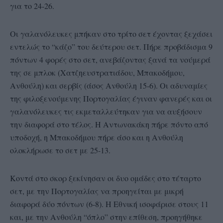
για το 24-26.
Οι γαλανόλευκες μπήκαν στο τρίτο σετ έχοντας ξεχάσει
εντελώς το “κάζο” του δεύτερου σετ. Πήρε προβάδισμα 9
πόντων 4 φορές στο σετ, ανεβάζοντας ξανά τα νούμερά
της σε μπλοκ (Χατζηευστρατιάδου, Μπακοδήμου,
Ανθούλη) και σερβίς (άσος Ανθούλη 15-6). Οι αδυναμίες
της φιλοξενούμενης Πορτογαλίας έγιναν φανερές και οι
γαλανόλευκες τις εκμεταλλεύτηκαν για να αυξήσουν
την διαφορά στο τέλος. Η Αντωνακάκη πήρε πόντο από
υποδοχή, η Μπακοδήμου πήρε άσο και η Ανθούλη
ολοκλήρωσε το σετ με 25-13.
Κοντά στο σκορ ξεκίνησαν οι δυο ομάδες στο τέταρτο
σετ, με την Πορτογαλίας να προηγείται με μικρή
διαφορά δύο πόντων (6-8). Η Εθνική ισοφάρισε στους 11
και, με την Ανθούλη “όπλο” στην επίθεση, προηγήθηκε