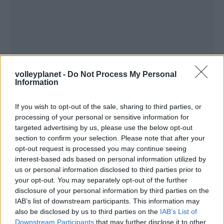
volleyplanet -
Do Not Process My Personal
Information
If you wish to opt-out of the sale, sharing to third parties, or
processing of your personal or sensitive information for
targeted advertising by us, please use the below opt-out
ΡΟΗ ΕΙΔΗΣΕΩΝ
section to confirm your selection. Please note that after your
opt-out request is processed you may continue seeing
07/08/2026
interest-based ads based on personal information utilized by
«Αντίο» με ήττα για τις διεθνείς μας στο τουρνουά του
us or personal information disclosed to third parties prior to
Ουρμπίνο
your opt-out. You may separately opt-out of the further
disclosure of your personal information by third parties on the
IAB’s list of downstream participants. This information may
06/08/2026
also be disclosed by us to third parties on the
IAB’s List of
Το πάλεψε μέχρι τέλους η Εθνική γυναικών κόντρα
Downstream Participants
that may further disclose it to other
στην Ιταλία Β’