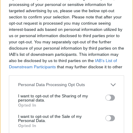
processing of your personal or sensitive information for
targeted advertising by us, please use the below opt-out
section to confirm your selection. Please note that after your
ΓΝΩΜΕΣ
opt-out request is processed you may continue seeing
interest-based ads based on personal information utilized by
us or personal information disclosed to third parties prior to
your opt-out. You may separately opt-out of the further
ΠΕΝΥ ΡΟΝΤΟΓΙΑΝΝΗ
disclosure of your personal information by third parties on the
IAB’s list of downstream participants. This information may
11/03/2026
also be disclosed by us to third parties on the
IAB’s List of
Από την Περούτζια του 2000
στο σήμερα: Tο τρίτο
Downstream Participants
that may further disclose it to other
ευρωπαϊκό ραντεβού του
third parties.
Παναθηναϊκού με την
ιστορία
Please note that this website/app uses one or more Google
Personal Data Processing Opt Outs
services and may gather and store information including but
not limited to your visit or usage behaviour. You may click to
I want to opt-out of the Sharing of my
personal data.
grant or deny consent to Google and its third-party tags to
Opted In
ΗΛΙΑΣ ΠΑΠΑΪΩΑΝΝΟΥ
use your data for below specified purposes in below Google
08/03/2026
consent section.
I want to opt-out of the Sale of my
Αναγνώριση και σεβασμός
Personal Data.
οι σημαντικότερες νίκες του
Opted In
Α.Ο. Θήρας