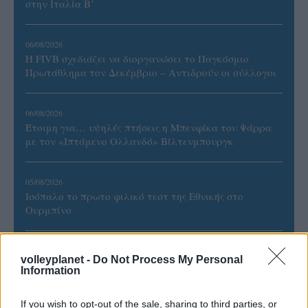
στην Ιταλία Β’
06/08/2026
Η FIVB σχεδιάζει να διοργανώσει το Παγκόσμιο
Πρωτάθλημα τον Δεκέμβριο – Αντιδρούν οι σύλλογοι
06/08/2026
Έτοιμη για… υψηλές πτήσεις η Μπενφίκα του Ψάρρα
με τον «Ιπτάμενο Ολλανδό» Βίλτενμπουργκ
05/08/2026
Ισόπαλο το πρωτο φιλικό τεστ της Εθνικής στο
Ουρμπίνο
05/08/2026
volleyplanet -
Do Not Process My Personal
Προς στρατηγική συνεργασία ΠΑΣΑΠΠ και
Information
Πανεπιστημίου Πατρών
If you wish to opt-out of the sale, sharing to third parties, or