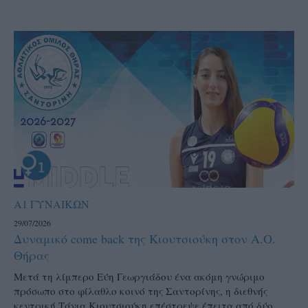
Α1 ΓΥΝΑΙΚΩΝ
29/07/2026
Δυναμικό come back της Κιουτσιούκη στον Α.Ο.
Θήρας
Μετά τη λίμπερο Εύη Γεωργιάδου ένα ακόμη γνώριμο
πρόσωπο στο φίλαθλο κοινό της Σαντορίνης, η διεθνής
κεντρική Τάνια Κιουτσιούκη επέστρεψε έπειτα από δύο...