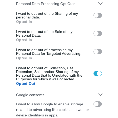
Please note that this website/app uses one or more Google
Personal Data Processing Opt Outs
services and may gather and store information including but
not limited to your visit or usage behaviour. You may click to
I want to opt-out of the Sharing of my
personal data.
grant or deny consent to Google and its third-party tags to
Opted In
use your data for below specified purposes in below Google
consent section.
I want to opt-out of the Sale of my
Personal Data.
Opted In
I want to opt-out of processing my
ΡΟΗ ΕΙΔΗΣΕΩΝ
Personal Data for Targeted Advertising.
Opted In
09/08/2026
I want to opt-out of Collection, Use,
Φοίνικας Σύρου: Ο Δεναξάς άμεσος συνεργάτης του
Retention, Sale, and/or Sharing of my
Χατζηαντωνίου
Personal Data that Is Unrelated with the
Purposes for which it was collected.
Opted Out
08/08/2026
Google consents
Δείπνο της ΕΟΠΕ προς τιμήν του Ισίδωρου Κούβελου
παρουσία των Εθνικών ομάδων
I want to allow Google to enable storage
related to advertising like cookies on web or
device identifiers in apps.
07/08/2026