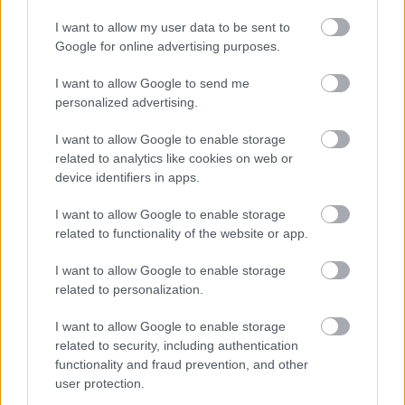
«Αντίο» με ήττα για τις διεθνείς μας στο τουρνουά του
I want to allow my user data to be sent to
Ουρμπίνο
Google for online advertising purposes.
I want to allow Google to send me
06/08/2026
Το πάλεψε μέχρι τέλους η Εθνική γυναικών κόντρα
personalized advertising.
στην Ιταλία Β’
I want to allow Google to enable storage
related to analytics like cookies on web or
06/08/2026
device identifiers in apps.
Η FIVB σχεδιάζει να διοργανώσει το Παγκόσμιο
Πρωτάθλημα τον Δεκέμβριο – Αντιδρούν οι σύλλογοι
I want to allow Google to enable storage
related to functionality of the website or app.
06/08/2026
I want to allow Google to enable storage
Έτοιμη για… υψηλές πτήσεις η Μπενφίκα του Ψάρρα
related to personalization.
με τον «Ιπτάμενο Ολλανδό» Βίλτενμπουργκ
I want to allow Google to enable storage
related to security, including authentication
functionality and fraud prevention, and other
user protection.