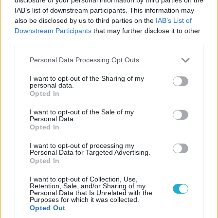
IAB’s list of downstream participants. This information may
also be disclosed by us to third parties on the
IAB’s List of
Downstream Participants
that may further disclose it to other
Aκολουθήστε μας
third parties.
παντού…
Please note that this website/app uses one or more Google
Personal Data Processing Opt Outs
services and may gather and store information including but
not limited to your visit or usage behaviour. You may click to
I want to opt-out of the Sharing of my
personal data.
grant or deny consent to Google and its third-party tags to
Opted In
use your data for below specified purposes in below Google
consent section.
I want to opt-out of the Sale of my
Personal Data.
Opted In
I want to opt-out of processing my
Personal Data for Targeted Advertising.
Opted In
I want to opt-out of Collection, Use,
Retention, Sale, and/or Sharing of my
Personal Data that Is Unrelated with the
Purposes for which it was collected.
Opted Out