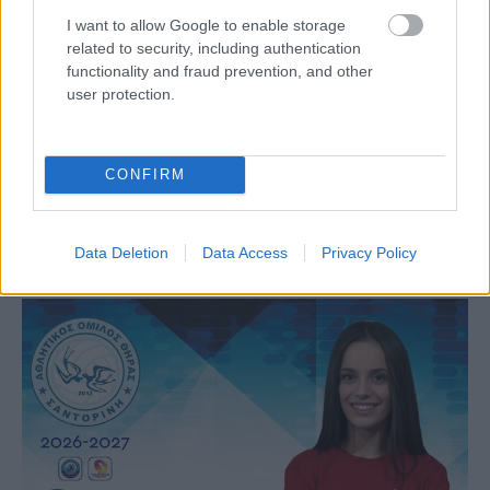
I want to allow Google to enable storage
related to security, including authentication
functionality and fraud prevention, and other
Α1 ΓΥΝΑΙΚΩΝ
user protection.
01/08/2026
Επένδυση στα άκρα του ΠΑΟΚ η Ακάσα
Άντερσον
CONFIRM
Μία ακόμα σημαντική προσθήκη στο ρόστερ του
ανακοίνωσε ο ΠΑΟΚ, με την απόκτηση της Ακάσα Άντερσον
για την αγωνιστική περίοδο 2026-2027. Η 21χρονη ακραία...
Data Deletion
Data Access
Privacy Policy