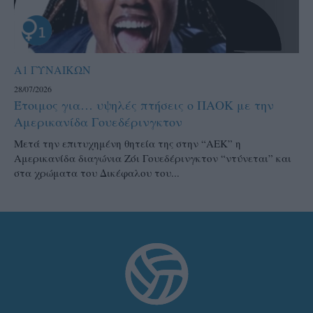
Α1 ΓΥΝΑΙΚΩΝ
28/07/2026
Έτοιμος για… υψηλές πτήσεις ο ΠΑΟΚ με την
Αμερικανίδα Γουεδέρινγκτον
Μετά την επιτυχημένη θητεία της στην “ΑΕΚ” η
Αμερικανίδα διαγώνια Ζόι Γουεδέρινγκτον “ντύνεται” και
στα χρώματα του Δικέφαλου του...