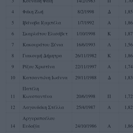
3
Κουνάδη Φαίη
14/2/1983
Π
1.70
4
Φάκη Ζωή
8/2/1998
Δ
1,85
5
Ιβάνοβα Ιζαμπέλα
1/7/1992
Α
1,86
6
Σκαρλάτου Ελισάβετ
1/10/1998
Κ
1,87
7
Κακουράτου Ξένια
16/6/1993
Λ
1,56
8
Γιακουμή Δήμητρα
26/11/1982
Κ
1,86
9
Ρίζου Χριστίνα
22/11/1997
Α
1,74
10
Κατσαντώνη Ιωάννα
29/11/1988
Δ
1,83
Πατέλη
11
Κωνσταντίνα
20/6/1998
Π
1,72
12
Λαγουδάκη Στέλλα
25/4/1987
Α
1,82
Αργυροπούλου
14
Ευδοξία
24/10/1986
Α
1,86