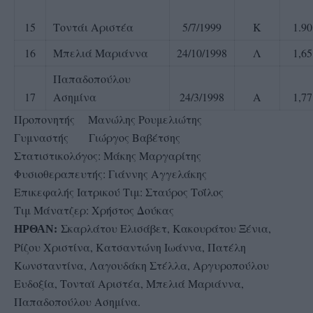
15
Τοντάι Αριστέα
5/7/1999
Κ
1.90
16
Μπελιά Μαριάννα
24/10/1998
Λ
1,65
Παπαδοπούλου
17
Ασημίνα
24/3/1998
Α
1,77
Προπονητής Μανώλης Ρουμελιώτης
Γυμναστής Γιώργος Βαβέτσης
Στατιστικολόγος: Μάκης Μαργαρίτης
Φυσιοθεραπευτής: Γιάννης Αγγελάκης
Επικεφαλής Ιατρικού Τιμ: Σταύρος Τοΐλος
Τιμ Μάνατζερ: Χρήστος Δούκας
Σκαρλάτου Ελισάβετ, Κακουράτου Ξένια,
ΗΡΘΑΝ:
Ρίζου Χριστίνα, Κατσαντώνη Ιωάννα, Πατέλη
Κωνσταντίνα, Λαγουδάκη Στέλλα, Αργυροπούλου
Ευδοξία, Τονταϊ Αριστέα, Μπελιά Μαριάννα,
Παπαδοπούλου Ασημίνα.