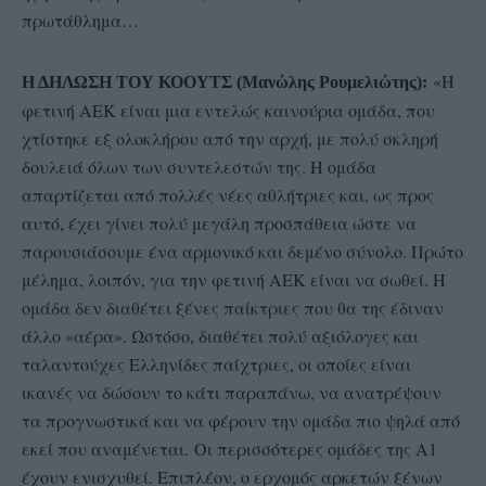
πρωτάθλημα…
«Η
Η ΔΗΛΩΣΗ ΤΟΥ ΚΟΟΥΤΣ (Μανώλης Ρουμελιώτης):
φετινή ΑΕΚ είναι μια εντελώς καινούρια ομάδα, που
χτίστηκε εξ ολοκλήρου από την αρχή, με πολύ σκληρή
δουλειά όλων των συντελεστών της. Η ομάδα
απαρτίζεται από πολλές νέες αθλήτριες και, ως προς
αυτό, έχει γίνει πολύ μεγάλη προσπάθεια ώστε να
παρουσιάσουμε ένα αρμονικό και δεμένο σύνολο. Πρώτο
μέλημα, λοιπόν, για την φετινή ΑΕΚ είναι να σωθεί. Η
ομάδα δεν διαθέτει ξένες παίκτριες που θα της έδιναν
άλλο «αέρα». Ωστόσο, διαθέτει πολύ αξιόλογες και
ταλαντούχες Ελληνίδες παίχτριες, οι οποίες είναι
ικανές να δώσουν το κάτι παραπάνω, να ανατρέψουν
τα προγνωστικά και να φέρουν την ομάδα πιο ψηλά από
εκεί που αναμένεται. Οι περισσότερες ομάδες της Α1
έχουν ενισχυθεί. Επιπλέον, ο ερχομός αρκετών ξένων