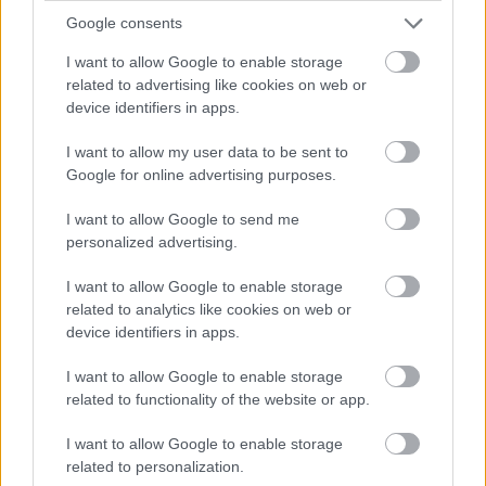
Google consents
I want to allow Google to enable storage
Α1 ΓΥΝΑΙΚΩΝ
related to advertising like cookies on web or
05/08/2026
device identifiers in apps.
Η Καλαπόδα, «μία φίλη απ’ τα παλιά», ορθώνει
το ανάστημά της ξανά στη Σαντορίνη
I want to allow my user data to be sent to
Google for online advertising purposes.
Έπειτα από τρία χρόνια η κεντρική Μαριάννα Καλαπόδα
επιστρέφει και επίσημα στο νησί του ηφαιστείου για να
I want to allow Google to send me
ενισχύσει τη φετινή προσπάθεια διάκρισης του Α.Ο....
personalized advertising.
I want to allow Google to enable storage
related to analytics like cookies on web or
device identifiers in apps.
I want to allow Google to enable storage
related to functionality of the website or app.
I want to allow Google to enable storage
related to personalization.