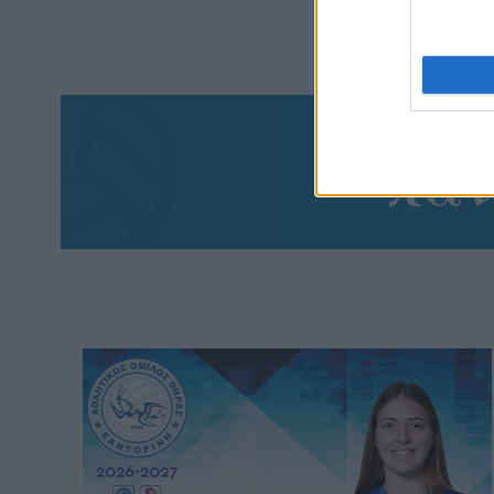
Aκολου
πα