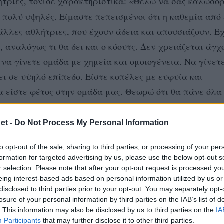
θλήτριες, τόνισε χαρακτηριστικά: «Θέλω να σας καλωσο
ι πολύ υψηλές. Είμαστε πεπεισμένοι ότι η καθεμία από 
 άλλες αθλήτριες, που έχουν άδεια και απουσιάζουν. Έ
 αναλόγως τι θα δει και ο κόουτς. Δεν χρειάζεται άγχο
να γίνετε ομάδα με χημεία και ομοιογένεια. Να γίνετ
ει σε υψηλό επίπεδο. Είστε κοπέλες με ευφυία και
α είστε φέτος στην ομάδα μας. Θεωρώ ότι θα πάνε όλα
πάμε βήμα-βήμα. Υπάρχει κόσμος που θα είναι συνεχώ
 για το αγωνιστικό σκέλος. Δεν θέλω να σας απασχολε
et -
Do Not Process My Personal Information
ι πολλούς χρυσούς σταθμούς στην ιστορία του ελληνι
to opt-out of the sale, sharing to third parties, or processing of your per
 για όλα. Πάνω απ’ όλα, όμως, η ΑΕΚ είναι ιστορική 
formation for targeted advertising by us, please use the below opt-out s
ς συνεχίζονται οι αξίες της. Αυτό δεν μπορεί να το κ
r selection. Please note that after your opt-out request is processed y
eing interest-based ads based on personal information utilized by us or
γο. Θέλω να καταλάβετε τι παραπάνω ιστορικά είναι 
disclosed to third parties prior to your opt-out. You may separately opt-
σας ότι είστε οι καλύτερες. Δεν υπολείπεστε σε τίποτ
losure of your personal information by third parties on the IAB’s list of
ις αθλήτριες που θα είναι στην άλλη πλευρά του φιλέ
. This information may also be disclosed by us to third parties on the
IA
Participants
that may further disclose it to other third parties.