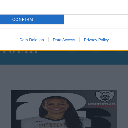
CONFIRM
θήστε μας
ντού…
Data Deletion
Data Access
Privacy Policy