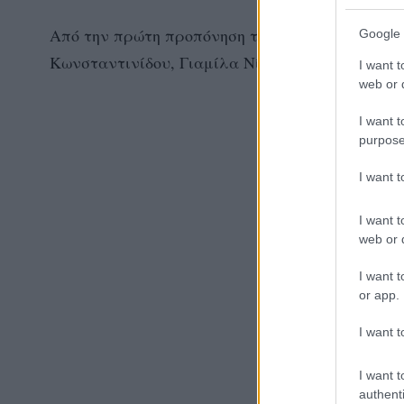
Από την πρώτη προπόνηση της ΑΕΚ απουσίαζαν
Google 
Κωνσταντινίδου, Γιαμίλα Νίζετιτς, Ροσίρ Καλν
I want t
web or d
I want t
purpose
I want 
I want t
web or d
I want t
or app.
I want t
I want t
authenti