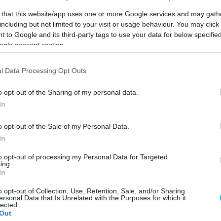
 σας, να έχετε υγεία και θα τα λέμε πιο συχνά».
 that this website/app uses one or more Google services and may gath
including but not limited to your visit or usage behaviour. You may click 
σε: «Και από πλευράς μου, καλώς ήρθατε στην ομάδ
 to Google and its third-party tags to use your data for below specifi
ogle consent section.
ωματεία, αλλά εδώ θα καταλάβετε ότι η ΑΕΚ είναι κά
ος. Ο στόχος μου, επειδή υπήρξα 17 χρόνια αθλητής, ε
l Data Processing Opt Outs
α να γίνει αυτό όμως, θα πρέπει εσείς πρώτες να σέβεσ
μος μας θα είναι κοντά σας. Από την εμπειρία μου στο
o opt-out of the Sharing of my personal data.
In
λεί ο κόσμος της ΑΕΚ στην ομάδα είναι ανεπανάληπτο
το βόλεϊ».
o opt-out of the Sale of my Personal Data.
In
 στις αθλήτριες της ομάδας: «Εγώ θέλω να το πάω έν
to opt-out of processing my Personal Data for Targeted
ing.
α πω ότι η ΑΕΚ πάντα στοχεύει στην κορυφή και φέτος
In
λήτριες και θέλουμε να είμαστε ψηλά. Θα είμαστε πάν
o opt-out of Collection, Use, Retention, Sale, and/or Sharing
η και η Διεύθυνση Επικοινωνίας και τα γραφεία. Να έχο
ersonal Data that Is Unrelated with the Purposes for which it
lected.
Out