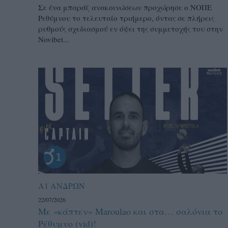
Σε ένα μπαράζ ανακοινώσεων προχώρησε ο ΝΟΠΕ
Ρεθύμνου το τελευταίο τριήμερο, όντας σε πλήρεις
ρυθμούς σχεδιασμού εν όψει της συμμετοχής του στην
Novibet...
Α1 ΑΝΔΡΩΝ
22/07/2026
Με «κάπτεν» Maroulao και στα… σαλόνια το
Ρέθυμνο (vid)!