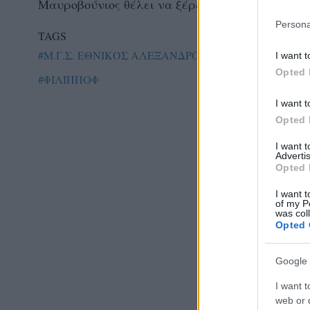
Μαυροβούνιος θέλει να ξέρει τι θα κάνει η ομά
Persona
TAGS
#Μ.Γ.Σ. ΕΘΝΙΚΟΣ ΑΛΕΞΑΝΔΡΟΥΠΟΛΗΣ Τ.Α.Α
#Ε
I want t
Opted 
#ΦΙΛΙΠΠΟΦ
I want t
Opted 
I want 
Advertis
Opted 
I want t
of my P
was col
Opted 
Google 
I want t
web or d