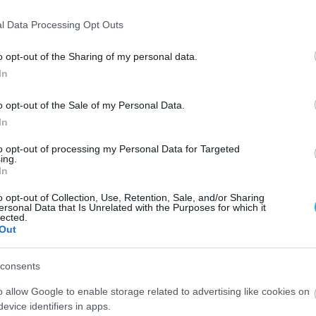
δα και πως θα «τρέξει» στο επόμενο μισό του πρωταθλ
l Data Processing Opt Outs
ΘΝΙΚΟΣ ΑΛΕΞΑΝΔΡΟΥΠΟΛΗΣ
#ΜΠΡΑΤΟΕΦ
#ΤΣΟΥΚ
o opt-out of the Sharing of my personal data.
In
o opt-out of the Sale of my Personal Data.
In
to opt-out of processing my Personal Data for Targeted
ing.
In
o opt-out of Collection, Use, Retention, Sale, and/or Sharing
ersonal Data that Is Unrelated with the Purposes for which it
lected.
Out
consents
o allow Google to enable storage related to advertising like cookies on
evice identifiers in apps.