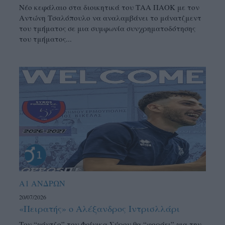
Νέο κεφάλαιο στα διοικητικά του ΤΑΑ ΠΑΟΚ με τον
Αντώνη Τσαλόπουλο να αναλαμβάνει το μάνατζμεντ
του τμήματος σε μια συμφωνία συνχρηματοδότησης
του τμήματος...
Α1 ΑΝΔΡΩΝ
20/07/2026
«Πειρατής» ο Αλέξανδρος Ιντρισλλάρι
Τον “γάντζο” του Φοίνικα Σύρου θα “φοράει” για την