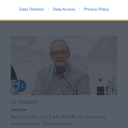
Data Deletion
Data Access
Privacy Policy
Α1 ΑΝΔΡΩΝ
29/07/2026
Νέα σελίδα στο ΤΑΑ ΠΑΟΚ και οριστική
συμφωνία με Τσαλόπουλο