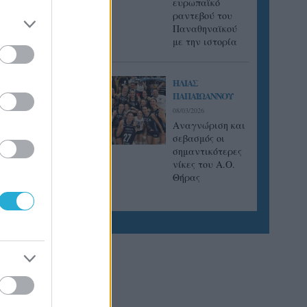
ήματος.
ευρωπαϊκό
ραντεβού του
Παναθηναϊκού
με την ιστορία
ΗΛΙΑΣ
ΠΑΠΑΪΩΑΝΝΟΥ
08/03/2026
Αναγνώριση και
σεβασμός οι
σημαντικότερες
νίκες του Α.Ο.
Θήρας