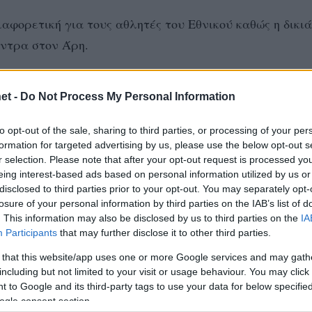
φορετική για τους αθλητές του Εθνικού καθώς η δικιά
όντρα στον Άρη.
κους» του Σάκη Μουστακίδη περιελάμβανε προπόνηση 
et -
Do Not Process My Personal Information
ίκη…
to opt-out of the sale, sharing to third parties, or processing of your per
formation for targeted advertising by us, please use the below opt-out s
ος της 4άδας είναι μεγάλος για όλους και η πραγματικ
r selection. Please note that after your opt-out request is processed y
ταγραφικές ενισχύσεις Ολυμπιακού, ΠΑΟΚ, Φοίνικα Σύ
eing interest-based ads based on personal information utilized by us or
disclosed to third parties prior to your opt-out. You may separately opt-
losure of your personal information by third parties on the IAB’s list of
 πως ψάχνουν πασαδόρο κάνοντας πρόταση στον Μπρ
. This information may also be disclosed by us to third parties on the
IA
ται ψάχνονται περισσότερο για ακραίο αφού υπάρχει 
Participants
that may further disclose it to other third parties.
 that this website/app uses one or more Google services and may gath
including but not limited to your visit or usage behaviour. You may click 
 to Google and its third-party tags to use your data for below specifi
 το οικονομικό αφού υπάρχουν καθυστερήσεις και ο
ogle consent section.