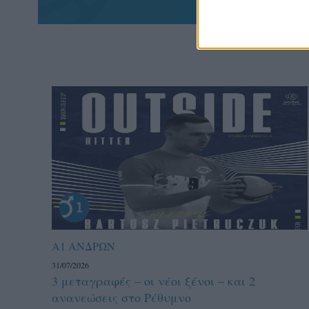
Α1 ΑΝΔΡΩΝ
31/07/2026
3 μεταγραφές – οι νέοι ξένοι – και 2
ανανεώσεις στο Ρέθυμνο