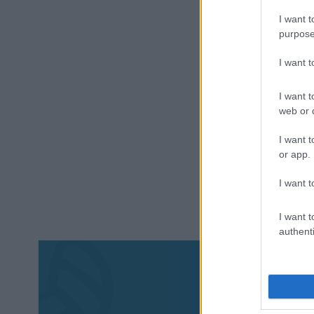
I want t
purpose
I want 
I want t
web or d
I want t
or app.
I want t
I want t
authenti
Aκολου
πα